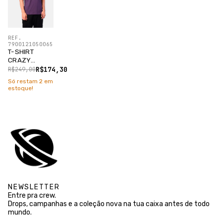
REF.
7900121050065
T-SHIRT
CRAZY
JOKER ROXO
R$174,30
R$249,00
FIGO
Só restam
2
em
estoque!
NEWSLETTER
Entre pra crew.
Drops, campanhas e a coleção nova na tua caixa antes de todo
mundo.