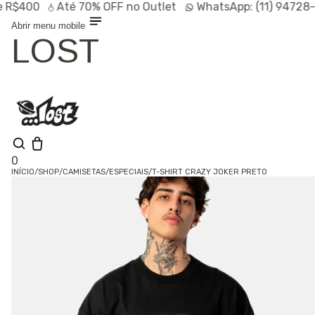
$400
Até
70% OFF
no Outlet
WhatsApp:
(11) 94728-95
Abrir menu mobile
LOST
0
INÍCIO
/
SHOP
/
CAMISETAS
/
ESPECIAIS
/
T-SHIRT CRAZY JOKER PRETO
Olá, visitante
Entrar /
Cadastrar
Shop
Lançamentos
HOT
Linhas
Especiais
Outlet
SALE