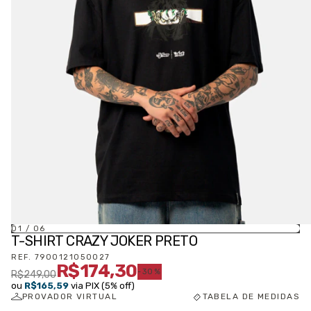
01
/
06
T-SHIRT CRAZY JOKER PRETO
REF.
7900121050027
R$174,30
-
30
%
R$249,00
ou
R$165,59
via PIX (5% off)
PROVADOR VIRTUAL
TABELA DE MEDIDAS