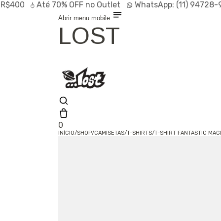
$400
Até
70% OFF
no Outlet
WhatsApp:
(11) 94728-9
Abrir menu mobile
LOST
0
INÍCIO
/
SHOP
/
CAMISETAS
/
T-SHIRTS
/
T-SHIRT FANTASTIC MAG
Olá, visitante
Entrar /
Cadastrar
Shop
Lançamentos
HOT
Linhas
Especiais
Outlet
SALE