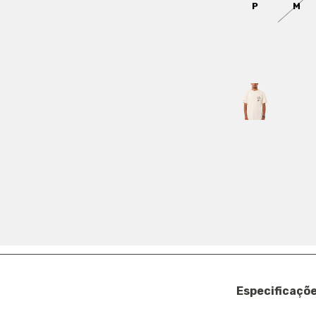
P
M
COR:
TAPIOCA
Só restam
3
em
FRETE
COMPARTILHA
Ref.: 2262301
Especificaçõe