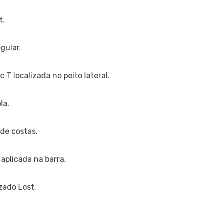
t.
gular.
 T localizada no peito lateral.
la.
de costas.
 aplicada na barra.
zado Lost.