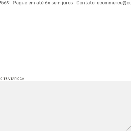
569
Pague em até
6x sem juros
Contato:
ecommerce@outs
IC TEA TAPIOCA
T-SHIRT F
REF.
790012108
R$1
R$179,00
ou
R$102,03
via P
PROVADOR VI
TAMANHO:
P