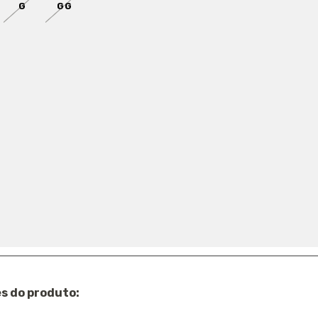
G
GG
 estoque!
 GRÁTIS
EM COMPRAS ACIMA DE
R$ 400
R
0-TAP
s do produto: