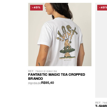
-40%
-40
REF. 7900121086156
FANTASTIC MAGIC TEA CROPPED
BRANCO
R$159,00
R$95,40
REF. 79
T-SHI