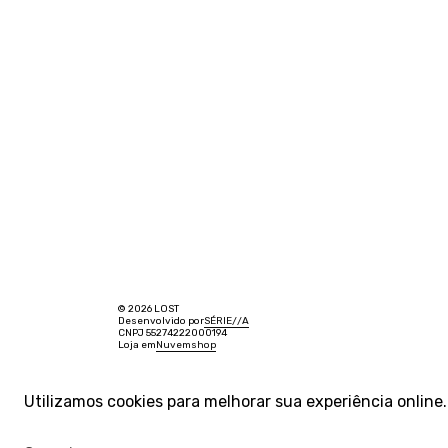
© 2026 LOST
Desenvolvido por
SÉRIE
/
/
A
CNPJ 55274222000194
Loja em
Nuvemshop
Utilizamos cookies para melhorar sua experiência onlin