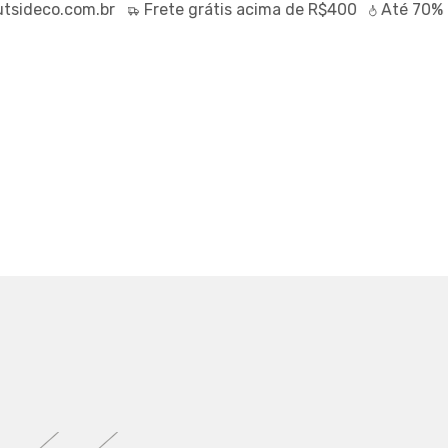
ideco.com.br
Frete
grátis
acima de R$400
Até
70% O
ANTASTIC MAGIC TEA TAPIOCA
4244
07,40
-
40
%
IX (5% off)
RTUAL
TABELA DE MEDIDAS