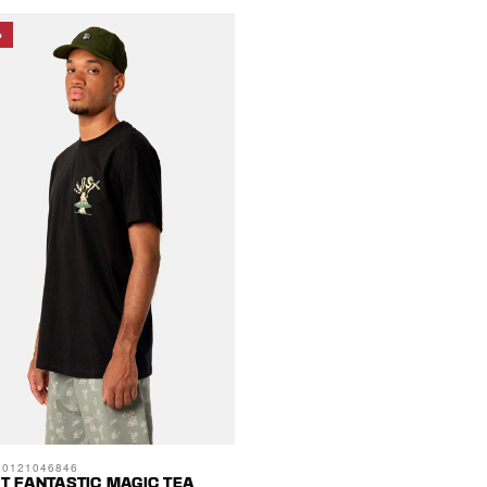
%
00121046846
RT FANTASTIC MAGIC TEA