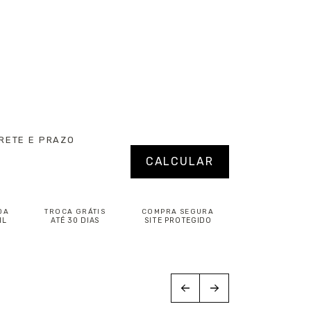
RETE E PRAZO
P:
Alterar CEP
CALCULAR
DA
TROCA GRÁTIS
COMPRA SEGURA
IL
ATÉ 30 DIAS
SITE PROTEGIDO