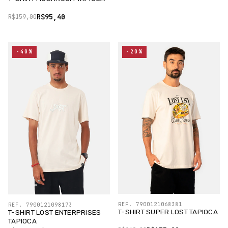
R$95,40
R$159,00
-40%
-20%
REF. 7900121068381
REF. 7900121098173
T-SHIRT SUPER LOST TAPIOCA
T-SHIRT LOST ENTERPRISES
TAPIOCA