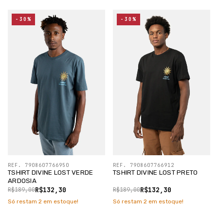
-30%
-30%
REF. 7908607766950
REF. 7908607766912
TSHIRT DIVINE LOST VERDE
TSHIRT DIVINE LOST PRETO
ARDOSIA
R$132,30
R$132,30
R$189,00
R$189,00
Só restam
2
em estoque!
Só restam
2
em estoque!