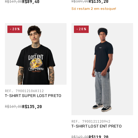
R$135,20
R$89,40
R$169,00
R$149,00
Só restam
2
em estoque!
-20%
-20%
REF. 7900121068312
T-SHIRT SUPER LOST PRETO
R$135,20
R$169,00
REF. 7900121120942
T-SHIRT LOST ENT PRETO
R$119,20
R$149,00