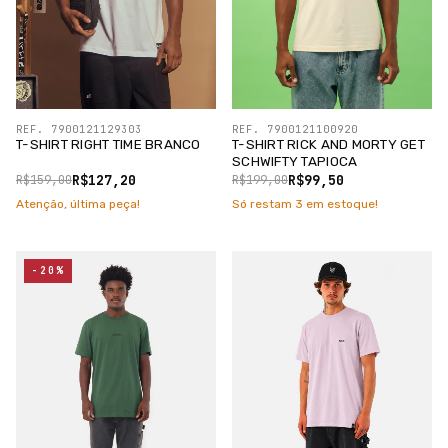
REF. 7900121129303
REF. 7900121100920
T-SHIRT RIGHT TIME BRANCO
T-SHIRT RICK AND MORTY GET
SCHWIFTY TAPIOCA
R$127,20
R$99,50
R$159,00
R$199,00
Atenção, última peça!
Só restam
3
em estoque!
-20%