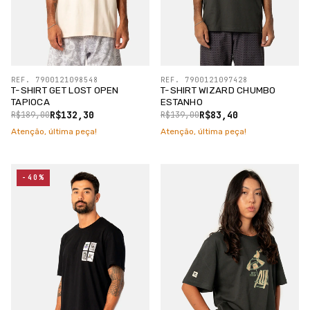
REF. 7900121098548
REF. 7900121097428
T-SHIRT GET LOST OPEN
T-SHIRT WIZARD CHUMBO
TAPIOCA
ESTANHO
R$132,30
R$83,40
R$189,00
R$139,00
Atenção, última peça!
Atenção, última peça!
-40%