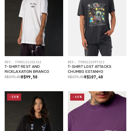
REF. 7900121101361
REF. 7900121097213
T-SHIRT REST AND
T-SHIRT LOST ATTACKS
RICKLAXATION BRANCO
CHUMBO ESTANHO
R$99,50
R$107,40
R$199,00
R$179,00
-50%
-40%