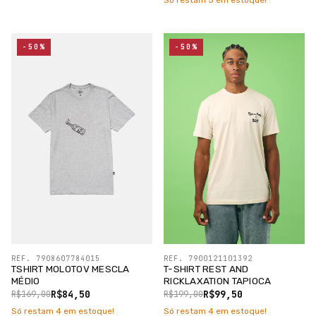
Só restam
5
em estoque!
-50%
-50%
REF. 7908607784015
REF. 7900121101392
TSHIRT MOLOTOV MESCLA
T-SHIRT REST AND
MÉDIO
RICKLAXATION TAPIOCA
R$84,50
R$99,50
R$169,00
R$199,00
Só restam
4
em estoque!
Só restam
4
em estoque!