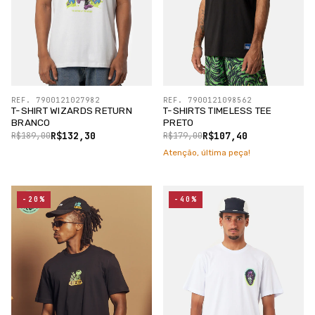
REF. 7900121027982
REF. 7900121098562
T-SHIRT WIZARDS RETURN
T-SHIRTS TIMELESS TEE
BRANCO
PRETO
R$132,30
R$107,40
R$189,00
R$179,00
Atenção, última peça!
-20%
-40%