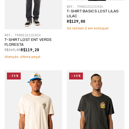
REF. 7900121131924
T-SHIRT BASICS LOST LILAS
LILAC
R$129,00
Só restam
2
em estoque!
REF. 7900121121024
T-SHIRT LOST ENT VERDE
FLORESTA
R$119,20
R$149,00
Atenção, última peça!
-30%
-40%