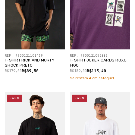
REF. 7900121101439
REF. 7900121052885
T-SHIRT RICK AND MORTY
T-SHIRT JOKER CARDS ROXO
SHOCK PRETO
FIGO
R$89,50
R$113,40
R$179,00
R$189,00
Só restam
4
em estoque!
-40%
-40%