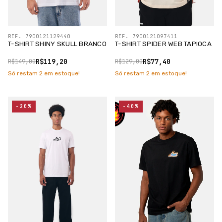
REF. 7900121129440
REF. 7900121097411
T-SHIRT SHINY SKULL BRANCO
T-SHIRT SPIDER WEB TAPIOCA
R$119,20
R$77,40
R$149,00
R$129,00
Só restam
2
em estoque!
Só restam
2
em estoque!
-20%
-40%