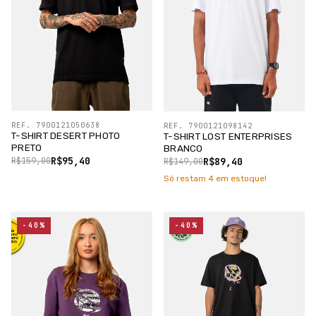
REF. 7900121050638
REF. 7900121098142
T-SHIRT DESERT PHOTO
T-SHIRT LOST ENTERPRISES
PRETO
BRANCO
R$95,40
R$89,40
R$159,00
R$149,00
Só restam
4
em estoque!
-40%
-40%