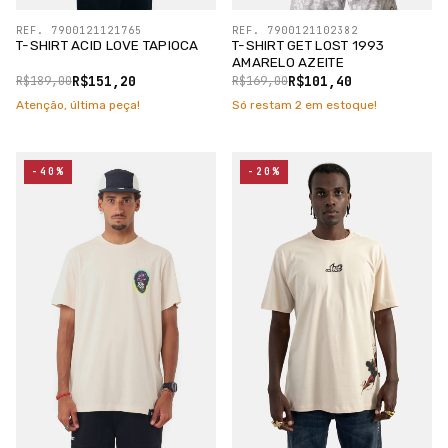
REF. 7900121121765
REF. 7900121102382
T-SHIRT ACID LOVE TAPIOCA
T-SHIRT GET LOST 1993
AMARELO AZEITE
R$151,20
R$101,40
R$189,00
R$169,00
Atenção, última peça!
Só restam
2
em estoque!
-40%
-20%