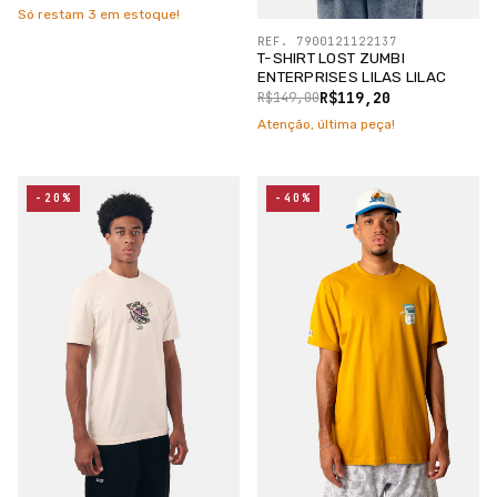
Só restam
3
em estoque!
REF. 7900121122137
T-SHIRT LOST ZUMBI
ENTERPRISES LILAS LILAC
R$119,20
R$149,00
Atenção, última peça!
-20%
-40%