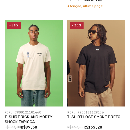
Atenção, última peça!
-50%
-20%
REF. 7900121101460
REF. 7900121129136
T-SHIRT RICK AND MORTY
T-SHIRT LOST SMOKE PRETO
SHOCK TAPIOCA
R$89,50
R$135,20
R$179,00
R$169,00