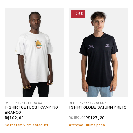
-20%
REF. 7900121016863
REF. 7908607765007
T-SHIRT GET LOST CAMPING
TSHIRT GLOBE SATURN PRETO
BRANCO
R$169,00
R$127,20
R$159,00
Só restam
2
em estoque!
Atenção, última peça!