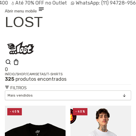
Até
70% OFF
no Outlet
WhatsApp:
(11) 94728-9569
P
Abrir menu mobile
LOST
0
INÍCIO
/
SHOP
/
CAMISETAS
/
T-SHIRTS
325
produtos encontrados
Olá, visitante
Entrar /
FILTROS
Cadastrar
Shop
Lançamentos
HOT
Linhas
-40%
-40%
Especiais
Outlet
SALE