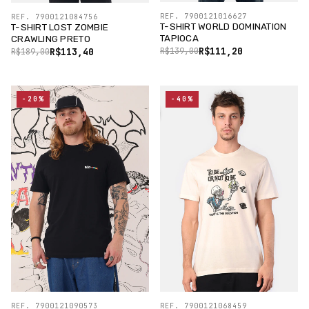
REF. 7900121016627
REF. 7900121084756
T-SHIRT WORLD DOMINATION
T-SHIRT LOST ZOMBIE
TAPIOCA
CRAWLING PRETO
R$111,20
R$113,40
R$139,00
R$189,00
-20%
-40%
REF. 7900121090573
REF. 7900121068459