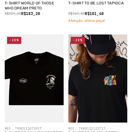
T-SHIRT WORLD OF THOSE
T-SHIRT TO BE LOST TAPIOCA
WHO DREAM PRETO
R$183,20
R$101,40
R$229,00
R$169,00
Atenção, última peça!
-20%
-20%
REF. 7900121072937
REF. 7900121122717