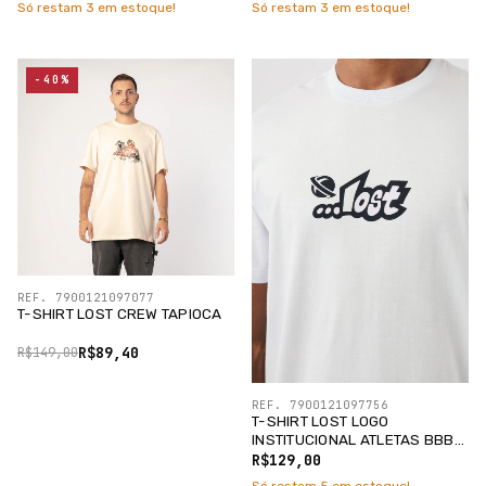
Só restam
3
em estoque!
Só restam
3
em estoque!
-40%
REF. 7900121097077
T-SHIRT LOST CREW TAPIOCA
R$89,40
R$149,00
REF. 7900121097756
T-SHIRT LOST LOGO
INSTITUCIONAL ATLETAS BBB
/SILK PRETO
R$129,00