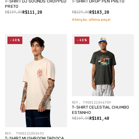
T-SHIRT DJ SOUNDS CROPPED
T-SHIRT DROP PEN PRETO
PRETO
R$111,20
R$183,20
R$139,00
R$229,00
Atenção, última peça!
-40%
-40%
REF. 7900121046709
T-SHIRT CELESTIAL CHUMBO
ESTANHO
R$101,40
R$169,00
REF. 7900121050492
T-SHIRT MUSHROOM TAPIOCA