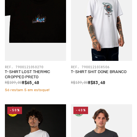
REF. 7900121050270
REF. 7900121038506
T-SHIRT LOST THERMIC
T-SHIRT SHIT DONE BRANCO
CROPPED PRETO
R$65,40
R$83,40
R$109,00
R$139,00
Só restam
5
em estoque!
-50%
-40%