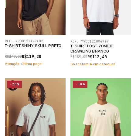
REF. 7900121129402
REF. 7900121084787
T-SHIRT SHINY SKULL PRETO
T-SHIRT LOST ZOMBIE
CRAWLING BRANCO
R$119,20
R$113,40
R$149,00
R$189,00
Atenção, última peça!
Só restam
4
em estoque!
-20%
-50%