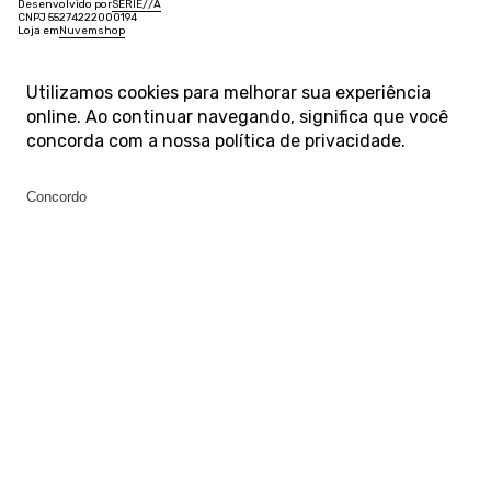
Desenvolvido por
SÉRIE
/
/
A
CNPJ 55274222000194
Loja em
Nuvemshop
Utilizamos cookies para melhorar sua experiência
online. Ao continuar navegando, significa que você
concorda com a nossa
política de privacidade
.
Concordo