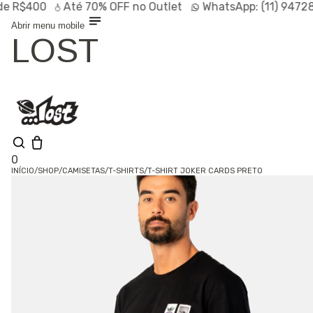
$400
Até
70% OFF
no Outlet
WhatsApp:
(11) 94728-95
Abrir menu mobile
LOST
0
INÍCIO
/
SHOP
/
CAMISETAS
/
T-SHIRTS
/
T-SHIRT JOKER CARDS PRETO
Shop
Lançamentos
HOT
Linhas
Especiais
Outlet
SALE