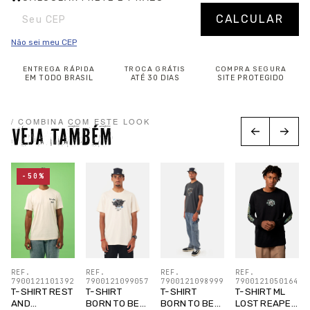
Entregas para o CEP:
Alterar CEP
CALCULAR
Não sei meu CEP
ENTREGA RÁPIDA
TROCA GRÁTIS
COMPRA SEGURA
EM TODO BRASIL
ATÉ 30 DIAS
SITE PROTEGIDO
/ COMBINA COM ESTE LOOK
VEJA TAMBÉM
-50%
REF.
REF.
REF.
REF.
7900121101392
7900121050164
7900121099057
7900121098999
T-SHIRT REST
T-SHIRT ML
T-SHIRT
T-SHIRT
AND
LOST REAPER
BORN TO BE
BORN TO BE