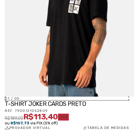
01
/
05
T-SHIRT JOKER CARDS PRETO
REF.
7900121052809
R$113,40
-
40
%
R$189,00
ou
R$107,73
via PIX (5% off)
PROVADOR VIRTUAL
TABELA DE MEDIDAS