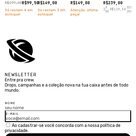
RICKLAXATION
PRETO
LOST
LOST
R$99,50
R$239,00
R$149,00
R$149,00
R$199,00
TAPIOCA
TAPIOCA
CHUMBO
X
SEM
2
R$119,50
Só restam
4
em
Só restam
3
em
Atenção, última
DE
JURO
ESTANHO
estoque!
estoque!
peça!
NEWSLETTER
Entre pra crew.
Drops, campanhas e a coleção nova na tua caixa antes de todo
mundo.
NOME
E-MAIL
Ao cadastrar-se você concorda com a nossa
política de
privacidade.