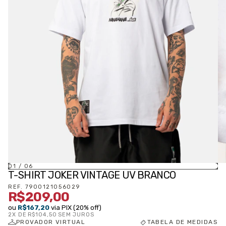
01
/
06
T-SHIRT JOKER VINTAGE UV BRANCO
REF.
7900121056029
R$209,00
ou
R$167,20
via PIX (20% off)
2
X DE
R$104,50
SEM JUROS
PROVADOR VIRTUAL
TABELA DE MEDIDAS