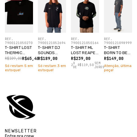
REF.
REF.
REF.
REF.
7900121050270
7900121052694
7900121050164
7900121098999
T-SHIRT LOST
T-SHIRT DJ
T-SHIRT ML
T-SHIRT
THERMIC
SOUNDS
LOST REAPER
BORN TO BE
CROPPED
PRETO
PRETO
LOST
R$65,40
R$189,00
R$239,00
R$149,00
R$109,00
PRETO
CHUMBO
X
SEM
2
R$119,50
Só restam
5
em
Só restam
3
em
Atenção, última
DE
JUROS
ESTANHO
estoque!
estoque!
peça!
NEWSLETTER
Entre pra crew.