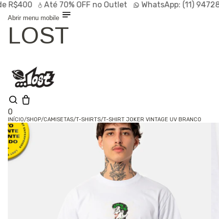
R$400
Até
70% OFF
no Outlet
WhatsApp:
(11) 94728-9
Abrir menu mobile
LOST
0
INÍCIO
/
SHOP
/
CAMISETAS
/
T-SHIRTS
/
T-SHIRT JOKER VINTAGE UV BRANCO
Olá, visitante
Entrar /
Cadastrar
Shop
Lançamentos
HOT
Linhas
Especiais
Outlet
SALE