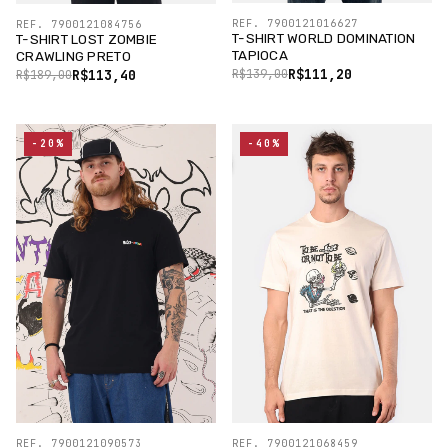
REF. 7900121016627
REF. 7900121084756
T-SHIRT WORLD DOMINATION
T-SHIRT LOST ZOMBIE
TAPIOCA
CRAWLING PRETO
R$111,20
R$113,40
R$139,00
R$189,00
-20%
-40%
REF. 7900121090573
REF. 7900121068459