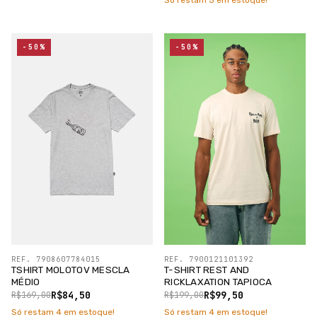
Só restam
5
em estoque!
-50%
-50%
REF. 7908607784015
REF. 7900121101392
TSHIRT MOLOTOV MESCLA
T-SHIRT REST AND
MÉDIO
RICKLAXATION TAPIOCA
R$84,50
R$99,50
R$169,00
R$199,00
Só restam
4
em estoque!
Só restam
4
em estoque!