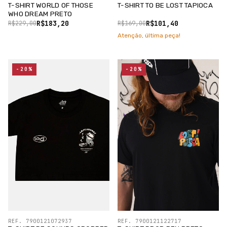
T-SHIRT WORLD OF THOSE
T-SHIRT TO BE LOST TAPIOCA
WHO DREAM PRETO
R$183,20
R$101,40
R$229,00
R$169,00
Atenção, última peça!
-20%
-20%
REF. 7900121072937
REF. 7900121122717