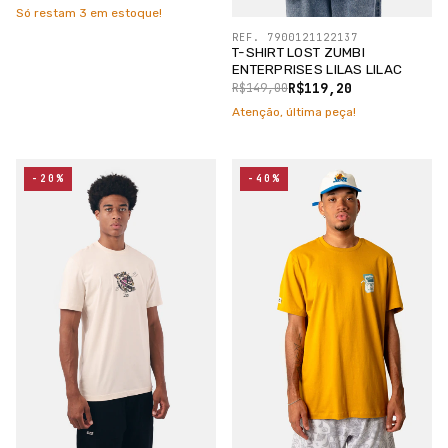
Só restam
3
em estoque!
REF. 7900121122137
T-SHIRT LOST ZUMBI
ENTERPRISES LILAS LILAC
R$119,20
R$149,00
Atenção, última peça!
-20%
-40%