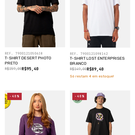
REF. 7900121050638
REF. 7900121098142
T-SHIRT DESERT PHOTO
T-SHIRT LOST ENTERPRISES
PRETO
BRANCO
R$95,40
R$89,40
R$159,00
R$149,00
Só restam
4
em estoque!
-40%
-40%