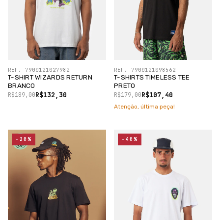
REF. 7900121027982
REF. 7900121098562
T-SHIRT WIZARDS RETURN
T-SHIRTS TIMELESS TEE
BRANCO
PRETO
R$132,30
R$107,40
R$189,00
R$179,00
Atenção, última peça!
-20%
-40%