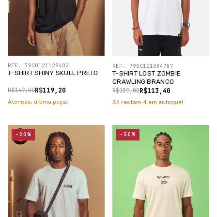
REF. 7900121129402
REF. 7900121084787
T-SHIRT SHINY SKULL PRETO
T-SHIRT LOST ZOMBIE
CRAWLING BRANCO
R$119,20
R$113,40
R$149,00
R$189,00
Atenção, última peça!
Só restam
4
em estoque!
-20%
-50%