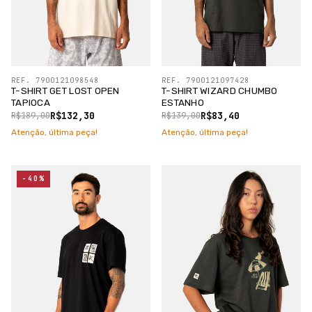
REF. 7900121098548
REF. 7900121097428
T-SHIRT GET LOST OPEN
T-SHIRT WIZARD CHUMBO
TAPIOCA
ESTANHO
R$132,30
R$83,40
R$189,00
R$139,00
Atenção, última peça!
Atenção, última peça!
-40%