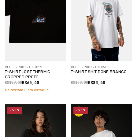
REF. 7900121050270
REF. 7900121038506
T-SHIRT LOST THERMIC
T-SHIRT SHIT DONE BRANCO
CROPPED PRETO
R$65,40
R$83,40
R$109,00
R$139,00
Só restam
5
em estoque!
-50%
-50%