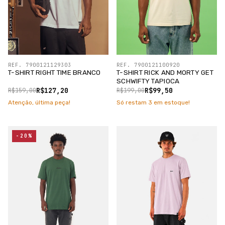
REF. 7900121129303
REF. 7900121100920
T-SHIRT RIGHT TIME BRANCO
T-SHIRT RICK AND MORTY GET
SCHWIFTY TAPIOCA
R$127,20
R$99,50
R$159,00
R$199,00
Atenção, última peça!
Só restam
3
em estoque!
-20%