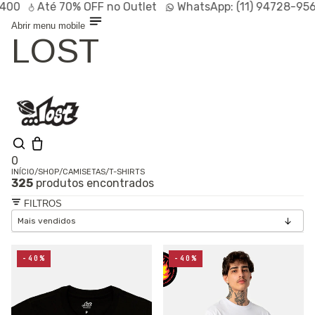
Até
70% OFF
no Outlet
WhatsApp:
(11) 94728-9569
P
Abrir menu mobile
LOST
0
INÍCIO
/
SHOP
/
CAMISETAS
/
T-SHIRTS
325
produtos encontrados
Olá, visitante
Entrar /
FILTROS
Cadastrar
Shop
Lançamentos
HOT
Linhas
-40%
-40%
Especiais
Outlet
SALE