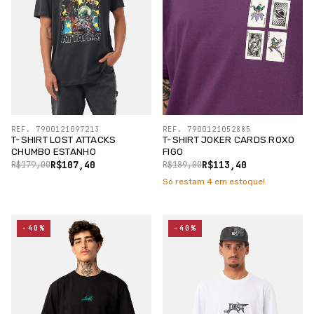
REF. 7900121097213
REF. 7900121052885
T-SHIRT LOST ATTACKS
T-SHIRT JOKER CARDS ROXO
CHUMBO ESTANHO
FIGO
R$107,40
R$113,40
R$179,00
R$189,00
Só restam
4
em estoque!
-40%
-40%