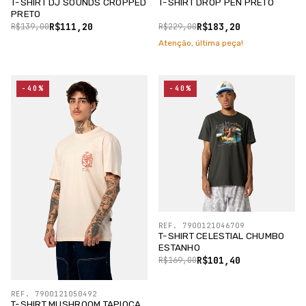
T-SHIRT DJ SOUNDS CROPPED
T-SHIRT DROP PEN PRETO
PRETO
R$111,20
R$183,20
R$139,00
R$229,00
Atenção, última peça!
-40%
-40%
REF. 7900121046709
T-SHIRT CELESTIAL CHUMBO
ESTANHO
R$101,40
R$169,00
REF. 7900121050492
T-SHIRT MUSHROOM TAPIOCA