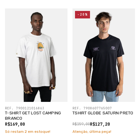
-20%
REF. 7900121016863
REF. 7908607765007
T-SHIRT GET LOST CAMPING
TSHIRT GLOBE SATURN PRETO
BRANCO
R$169,00
R$127,20
R$159,00
Só restam
2
em estoque!
Atenção, última peça!