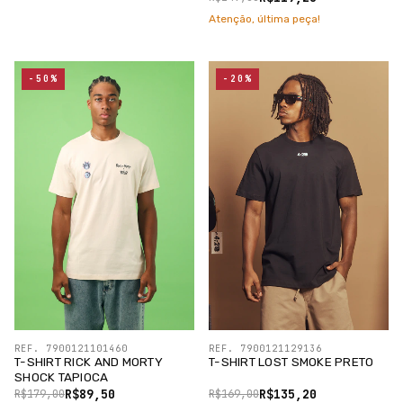
Atenção, última peça!
-50%
-20%
REF. 7900121101460
REF. 7900121129136
T-SHIRT RICK AND MORTY
T-SHIRT LOST SMOKE PRETO
SHOCK TAPIOCA
R$89,50
R$135,20
R$179,00
R$169,00