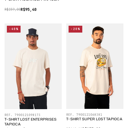
R$95,40
R$159,00
-40%
-20%
REF. 7900121068381
REF. 7900121098173
T-SHIRT SUPER LOST TAPIOCA
T-SHIRT LOST ENTERPRISES
TAPIOCA