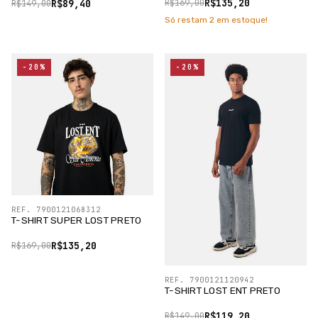
R$135,20
R$89,40
R$169,00
R$149,00
Só restam
2
em estoque!
-20%
-20%
REF. 7900121068312
T-SHIRT SUPER LOST PRETO
R$135,20
R$169,00
REF. 7900121120942
T-SHIRT LOST ENT PRETO
R$119,20
R$149,00