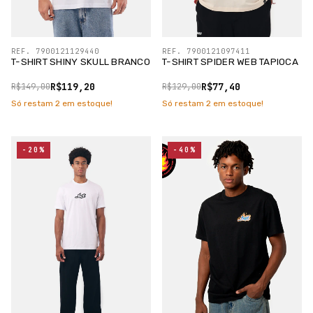
REF. 7900121129440
REF. 7900121097411
T-SHIRT SHINY SKULL BRANCO
T-SHIRT SPIDER WEB TAPIOCA
R$119,20
R$77,40
R$149,00
R$129,00
Só restam
2
em estoque!
Só restam
2
em estoque!
-20%
-40%