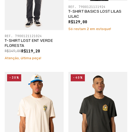
REF. 7900121131924
T-SHIRT BASICS LOST LILAS
LILAC
R$129,00
Só restam
2
em estoque!
REF. 7900121121024
T-SHIRT LOST ENT VERDE
FLORESTA
R$119,20
R$149,00
Atenção, última peça!
-30%
-40%