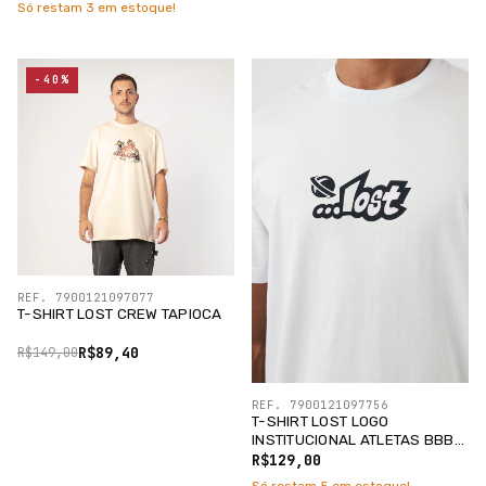
Só restam
3
em estoque!
-40%
REF. 7900121097077
T-SHIRT LOST CREW TAPIOCA
R$89,40
R$149,00
REF. 7900121097756
T-SHIRT LOST LOGO
INSTITUCIONAL ATLETAS BBB
/SILK PRETO
R$129,00