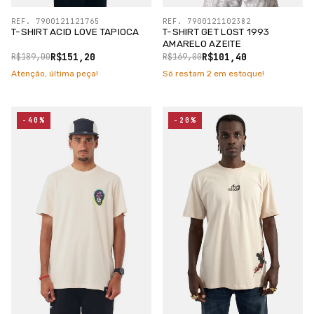
REF. 7900121121765
REF. 7900121102382
T-SHIRT ACID LOVE TAPIOCA
T-SHIRT GET LOST 1993
AMARELO AZEITE
R$151,20
R$101,40
R$189,00
R$169,00
Atenção, última peça!
Só restam
2
em estoque!
-40%
-20%