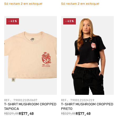
Só restam
2
em estoque!
Só restam
2
em estoque!
-40%
-40%
REF. 7900121050607
REF. 7900121024219
T-SHIRT MUSHROOM CROPPED
T-SHIRT MUSHROOM CROPPED
TAPIOCA
PRETO
R$77,40
R$77,40
R$129,00
R$129,00