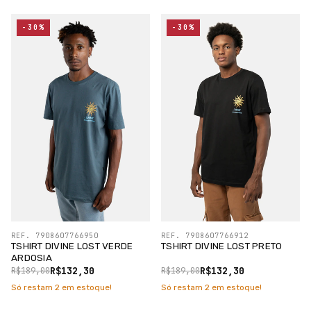
-30%
-30%
REF. 7908607766950
REF. 7908607766912
TSHIRT DIVINE LOST VERDE
TSHIRT DIVINE LOST PRETO
ARDOSIA
R$132,30
R$132,30
R$189,00
R$189,00
Só restam
2
em estoque!
Só restam
2
em estoque!