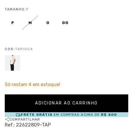
TAMANHO:
P
P
M
G
GG
COR:
TAPIOCA
Só restam
4
em estoque!
FRETE GRÁTIS
EM COMPRAS ACIMA DE
R$ 400
COMPARTILHAR
Ref.: 22622809-TAP