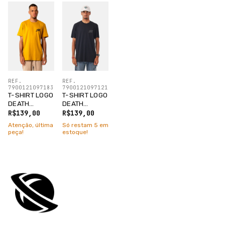
REF.
REF.
7900121097183
7900121097121
T-SHIRT LOGO
T-SHIRT LOGO
DEATH
DEATH
RIDERS CLUB
RIDERS CLUB
R$139,00
R$139,00
AMARELO
PRETO
Atenção, última
Só restam
5
em
AZEITE
peça!
estoque!