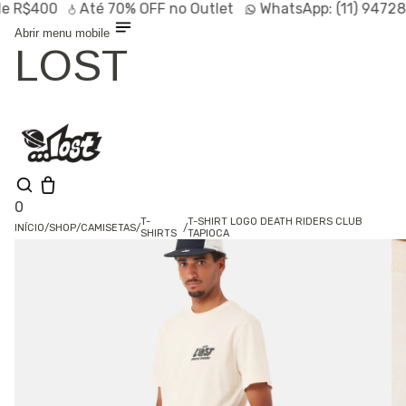
$400
Até
70% OFF
no Outlet
WhatsApp:
(11) 94728-95
Abrir menu mobile
LOST
0
T-
T-SHIRT LOGO DEATH RIDERS CLUB
INÍCIO
/
SHOP
/
CAMISETAS
/
/
SHIRTS
TAPIOCA
Shop
Lançamentos
HOT
Linhas
Especiais
Outlet
SALE