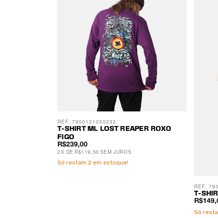
REF. 7900121050232
T-SHIRT ML LOST REAPER ROXO
FIGO
R$239,00
2
X
DE
R$119,50
SEM JUROS
Só restam
2
em estoque!
REF. 79
T-SHI
R$149,
Só rest