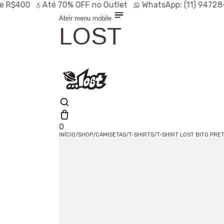
R$400
Até
70% OFF
no Outlet
WhatsApp:
(11) 94728-9
Abrir menu mobile
LOST
0
INÍCIO
/
SHOP
/
CAMISETAS
/
T-SHIRTS
/
T-SHIRT LOST BITO PRE
Olá, visitante
Entrar /
Cadastrar
Shop
Lançamentos
HOT
Linhas
Especiais
Outlet
SALE