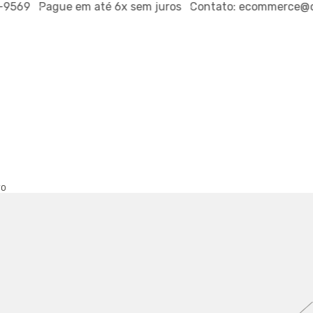
569
Pague em até
6x sem juros
Contato:
ecommerce@outs
TO
T-SHIRT L
REF.
790012104
R$139,0
ou
R$132,05
via P
PROVADOR VI
TAMANHO:
P