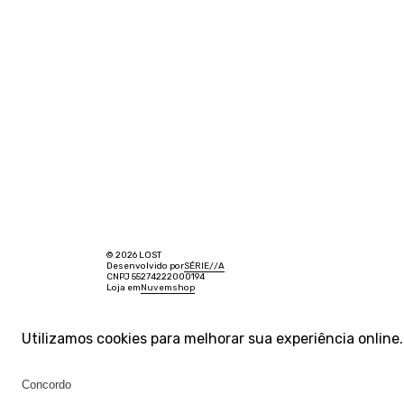
© 2026 LOST
Desenvolvido por
SÉRIE
/
/
A
CNPJ 55274222000194
Loja em
Nuvemshop
Utilizamos cookies para melhorar sua experiência onlin
Concordo