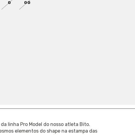
G
GG
 estoque!
 GRÁTIS
EM COMPRAS ACIMA DE
R$ 400
R
6-PPP
da linha Pro Model do nosso atleta Bito.
esmos elementos do shape na estampa das