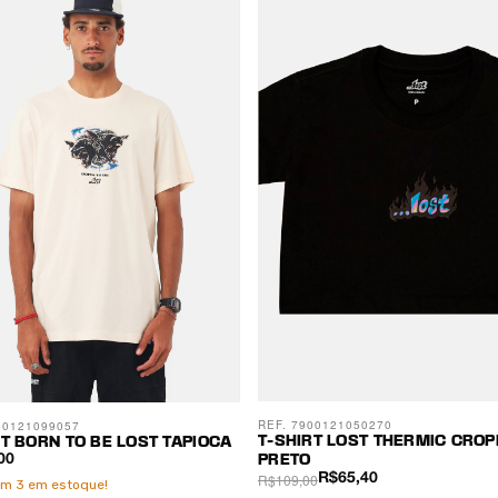
REF. 7900121050270
00121099057
T-SHIRT LOST THERMIC CRO
RT BORN TO BE LOST TAPIOCA
00
PRETO
R$109,00
R$65,40
am
3
em estoque!