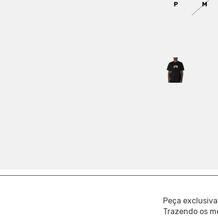
P
M
COR:
PRETO
Só restam
5
em
FRETE
COMPARTILHA
Ref.: 2252285
Peça exclusiva 
Trazendo os m