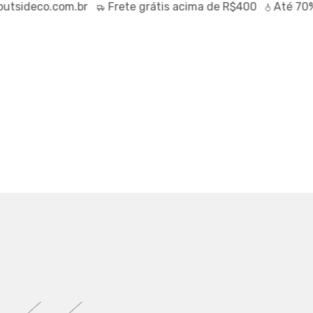
ideco.com.br
Frete
grátis
acima de R$400
Até
70% O
OST BITO PRETO
2664
0
IX (5% off)
RTUAL
TABELA DE MEDIDAS