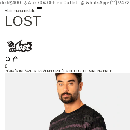
R$400
Até
70% OFF
no Outlet
WhatsApp:
(11) 94728-9
Abrir menu mobile
LOST
0
INÍCIO
/
SHOP
/
CAMISETAS
/
ESPECIAIS
/
T-SHIRT LOST BRANDING PRETO
Olá, visitante
Entrar /
Cadastrar
Shop
Lançamentos
HOT
Linhas
Especiais
Outlet
SALE