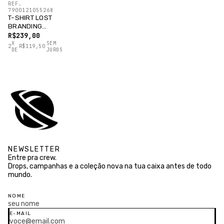
REF.
7900121055268
T-SHIRT LOST
BRANDING
BRANCO
R$239,00
X
SEM
2
R$119,50
DE
JUROS
NEWSLETTER
Entre pra crew.
Drops, campanhas e a coleção nova na tua caixa antes de todo
mundo.
NOME
E-MAIL