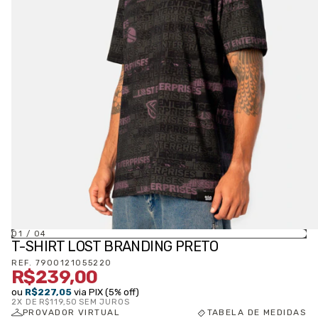
01
/
04
T-SHIRT LOST BRANDING PRETO
REF.
7900121055220
R$239,00
ou
R$227,05
via PIX (5% off)
2
X DE
R$119,50
SEM JUROS
PROVADOR VIRTUAL
TABELA DE MEDIDAS