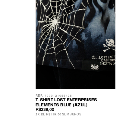
REF. 7900121055428
T-SHIRT LOST ENTERPRISES
ELEMENTS BLUE (AZUL)
R$239,00
2
X
DE
R$119,50
SEM JUROS