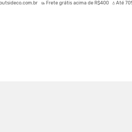
sideco.com.br
Frete
grátis
acima de R$400
Até
70% 
LOST ENTERPRISES ELEMENTS
CHOCOLAT
5398
0
PIX (5% off)
M JUROS
RTUAL
TABELA DE MEDIDAS