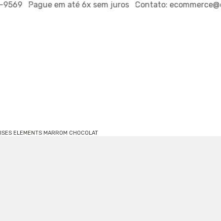
9569
Pague em até
6x sem juros
Contato:
ecommerce@out
RISES ELEMENTS MARROM CHOCOLAT
T-SHIRT 
MARROM 
REF.
790012105
R$239,0
ou
R$227,05
via 
2
X DE
R$119,50
SE
PROVADOR VI