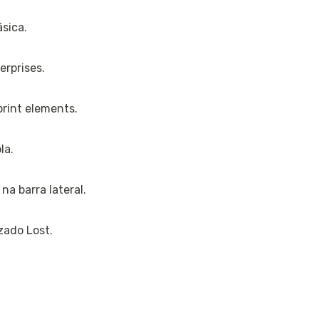
sica.
erprises.
print elements.
la.
 na barra lateral.
zado Lost.