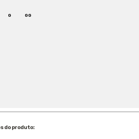
G
GG
HOCOLAT MOSTRUÁRIO
 GRÁTIS
EM COMPRAS ACIMA DE
R$ 400
R
0-MRT
s do produto: