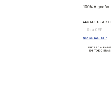
100% Algodão.
CALCULAR F
Entregas para o CE
Não sei meu CEP
ENTREGA RÁPI
EM TODO BRAS