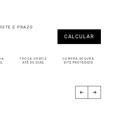
RETE E PRAZO
P:
Alterar CEP
CALCULAR
DA
TROCA GRÁTIS
COMPRA SEGURA
IL
ATÉ 30 DIAS
SITE PROTEGIDO