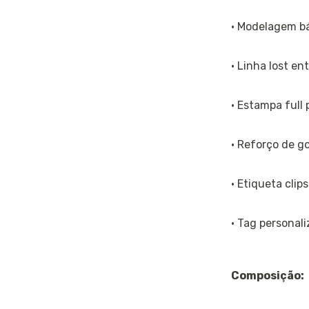
· Modelagem bá
· Linha lost ent
· Estampa full 
· Reforço de go
· Etiqueta clips
· Tag personali
Composição: