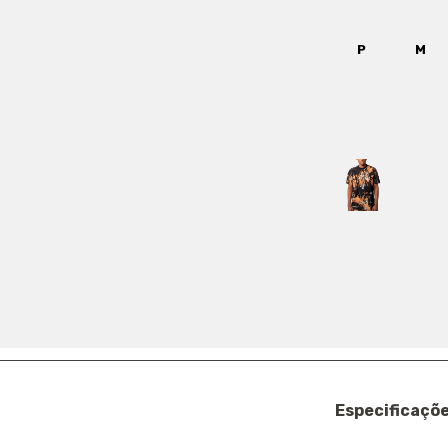
TAMANHO:
P
P
M
COR:
MARROM C
FRETE
COMPARTILHA
Ref.: 2251201
Especificaçõe