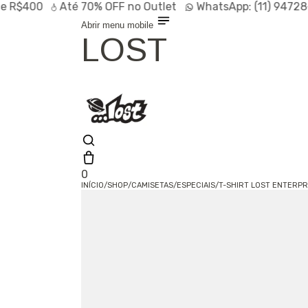
R$400
Até
70% OFF
no Outlet
WhatsApp:
(11) 94728-
Abrir menu mobile
LOST
0
INÍCIO
/
SHOP
/
CAMISETAS
/
ESPECIAIS
/
T-SHIRT LOST ENTERP
Olá, visitante
Entrar /
Cadastrar
Shop
Lançamentos
HOT
Linhas
Especiais
Outlet
SALE