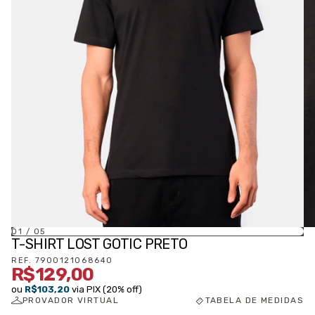
01
/
05
T-SHIRT LOST GOTIC PRETO
REF.
7900121068640
R$129,00
ou
R$103,20
via PIX (20% off)
PROVADOR VIRTUAL
TABELA DE MEDIDAS