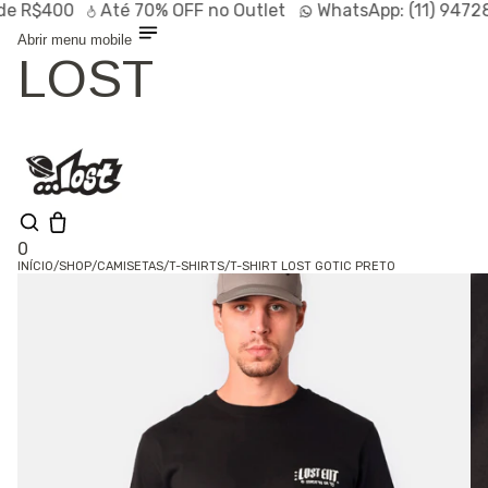
e R$400
Até
70% OFF
no Outlet
WhatsApp:
(11) 9472
Abrir menu mobile
LOST
0
INÍCIO
/
SHOP
/
CAMISETAS
/
T-SHIRTS
/
T-SHIRT LOST GOTIC PRETO
Olá, visitante
Entrar /
Cadastrar
Shop
Lançamentos
HOT
Linhas
Especiais
Outlet
SALE