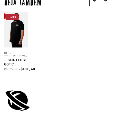
VEJA TAMBÉM
-40%
REF.
7900121061962
T-SHIRT LOST
GOTIC
OVERSIZED
R$101,40
R$169,00
PRETO