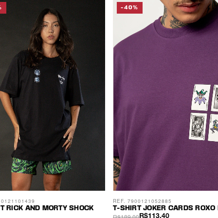
%
-40%
00121101439
REF. 7900121052885
RT RICK AND MORTY SHOCK
T-SHIRT JOKER CARDS ROXO 
R$189,00
R$113,40