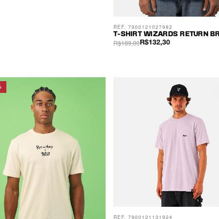
REF. 7900121027982
T-SHIRT WIZARDS RETURN B
R$189,00
R$132,30
%
REF. 7900121131924