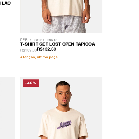
LILAC
REF. 7900121098548
T-SHIRT GET LOST OPEN TAPIOCA
R$189,00
R$132,30
Atenção, última peça!
-40%