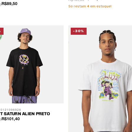
0
R$89,50
Só restam
4
em estoque!
%
-30%
00121096926
RT SATURN ALIEN PRETO
0
R$101,40