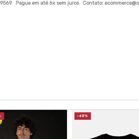
ague em até
6x sem juros
Contato:
ecommerce@outsideco.
%
-40%