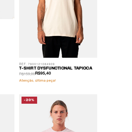
REF. 7900121084909
T-SHIRT DYSFUNCTIONAL TAPIOCA
R$159,00
R$95,40
Atenção, última peça!
-20%