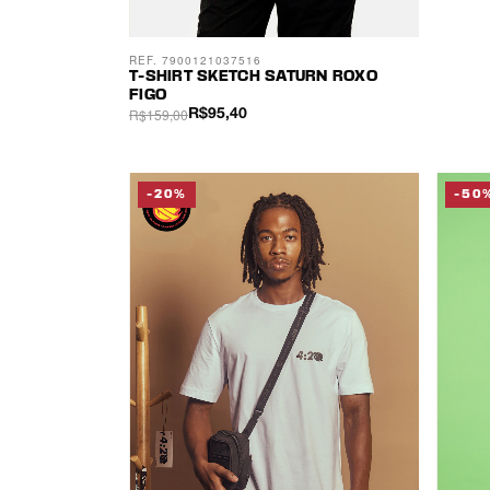
REF. 7900121037516
T-SHIRT SKETCH SATURN ROXO
FIGO
R$159,00
R$95,40
-20%
-50