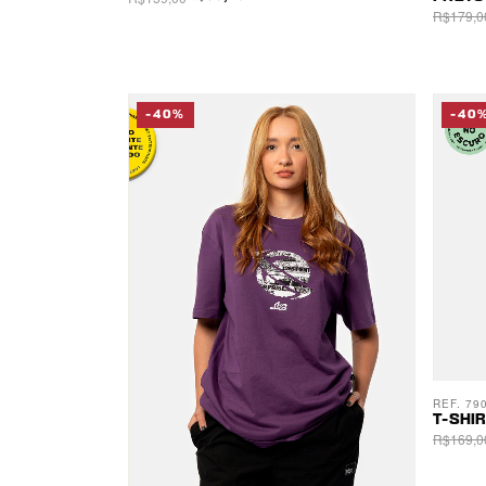
R$179,0
-40%
-40
REF. 79
T-SHI
R$169,0