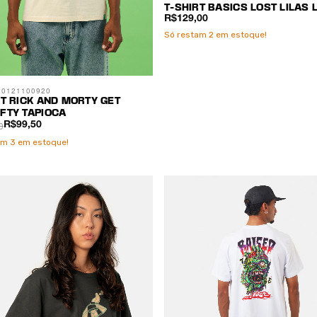
T-SHIRT BASICS LOST LILAS 
R$129,00
Só restam
2
em estoque!
00121100920
RT RICK AND MORTY GET
FTY TAPIOCA
0
R$99,50
am
3
em estoque!