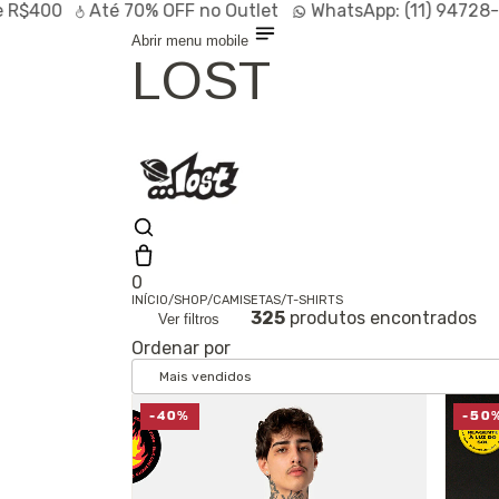
Até
70% OFF
no Outlet
WhatsApp:
(11) 94728-9569
P
Abrir menu mobile
LOST
0
INÍCIO
/
SHOP
/
CAMISETAS
/
T-SHIRTS
325
produtos encontrados
Ver filtros
Olá, visitante
Ordenar por
Entrar /
Cadastrar
Shop
Lançamentos
HOT
-40%
-50
Linhas
Especiais
Outlet
SALE