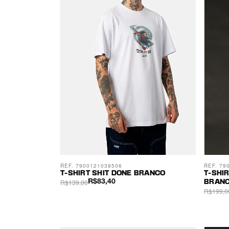
REF. 7900121038506
REF. 79
T-SHIRT SHIT DONE BRANCO
T-SHI
R$139,00
R$83,40
BRAN
R$199,0