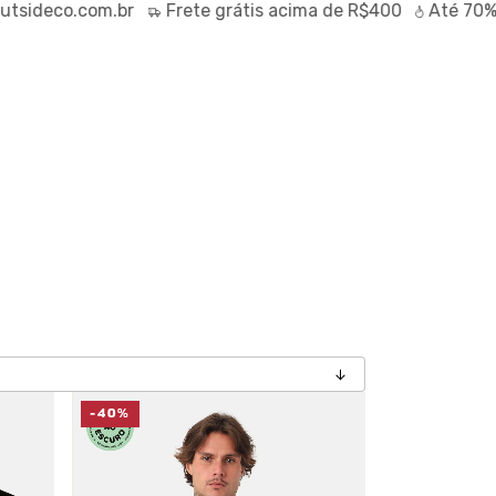
com.br
Frete
grátis
acima de R$400
Até
70% OFF
no O
-40%