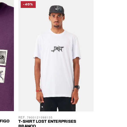
-40%
REF. 7900121098135
FIGO
T-SHIRT LOST ENTERPRISES
BRANCO