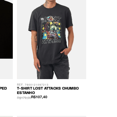
REF. 7900121097213
PPED
T-SHIRT LOST ATTACKS CHUMBO
ESTANHO
R$179,00
R$107,40