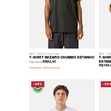
REF. 7900121097428
REF. 79
T-SHIRT WIZARD CHUMBO ESTANHO
T-SHI
R$139,00
R$83,40
ESTAN
R$169,
Atenção, última peça!
-20%
-20