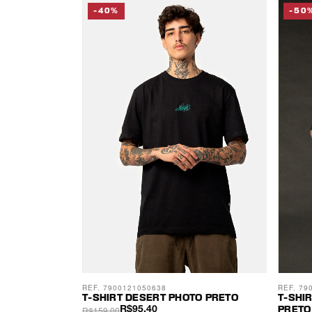
-40%
-50
REF. 7900121050638
REF. 79
T-SHIRT DESERT PHOTO PRETO
T-SHI
R$159,00
R$95,40
PRETO