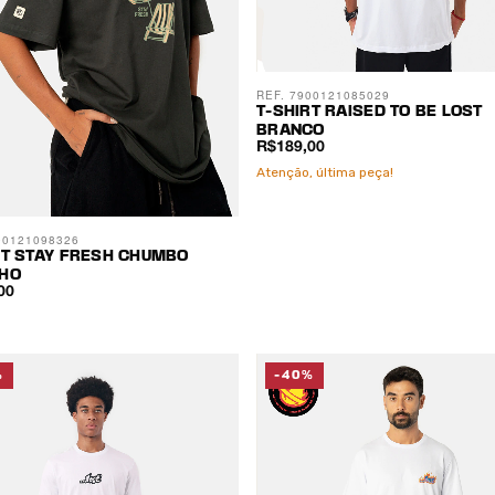
REF. 7900121085029
T-SHIRT RAISED TO BE LOST
BRANCO
R$189,00
Atenção, última peça!
00121098326
RT STAY FRESH CHUMBO
HO
00
%
-40%