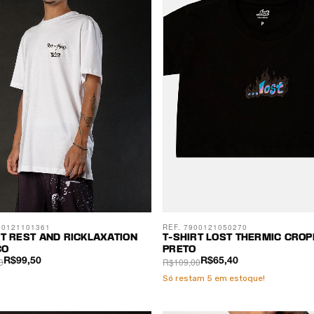
00121101361
REF. 7900121050270
RT REST AND RICKLAXATION
T-SHIRT LOST THERMIC CRO
CO
PRETO
0
R$109,00
R$99,50
R$65,40
Só restam
5
em estoque!