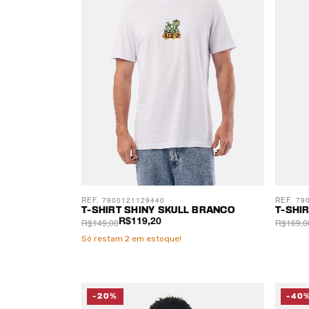
REF. 7900121129440
REF. 79
T-SHIRT SHINY SKULL BRANCO
T-SHI
R$149,00
R$169,0
R$119,20
Só restam
2
em estoque!
-20%
-40