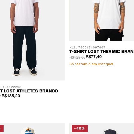
REF. 7900121067667
T-SHIRT LOST THERMIC BRA
R$129,00
R$77,40
Só restam
3
em estoque!
00121122298
RT LOST ATHLETES BRANCO
0
R$135,20
%
-40%