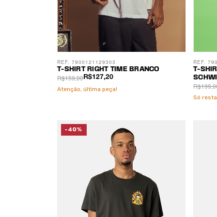
REF. 7900121129303
REF. 79
T-SHIRT RIGHT TIME BRANCO
T-SHI
R$159,00
R$127,20
SCHWI
R$199,0
Atenção, última peça!
Só rest
-40%