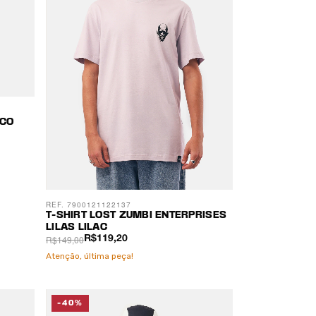
NCO
REF. 7900121122137
T-SHIRT LOST ZUMBI ENTERPRISES
LILAS LILAC
R$149,00
R$119,20
Atenção, última peça!
-40%