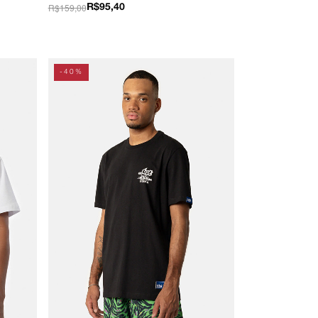
R$159,00
R$95,40
-40%