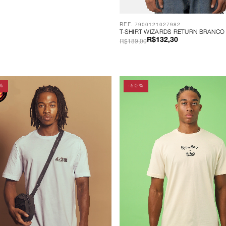
REF. 7900121027982
T-SHIRT WIZARDS RETURN BRANCO
R$189,00
R$132,30
%
-50%