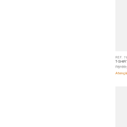
REF. 7
T-SHIR
R$189,
Atençã