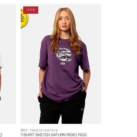
-40%
REF. 7900121037516
T-SHIRT SKETCH SATURN ROXO FIGO
CO