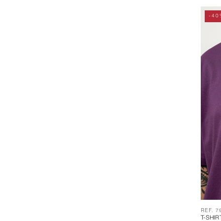
-40
REF. 7
T-SHI