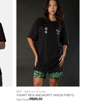
REF. 7900121101439
T-SHIRT RICK AND MORTY SHOCK PRETO
R$179,00
R$89,50