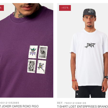
%
-40%
900121052885
REF. 7900121098135
RT JOKER CARDS ROXO FIGO
T-SHIRT LOST ENTERPRISES BRAN