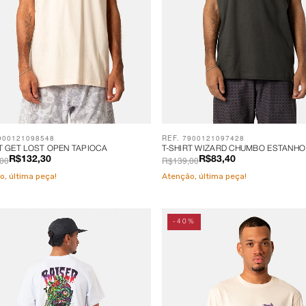
900121098548
REF. 7900121097428
T GET LOST OPEN TAPIOCA
T-SHIRT WIZARD CHUMBO ESTANHO
00
R$139,00
R$132,30
R$83,40
o, última peça!
Atenção, última peça!
-40%