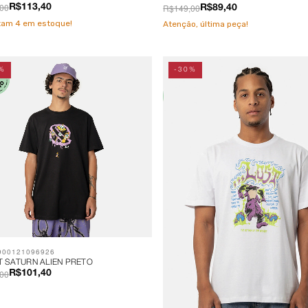
00
R$149,00
R$113,40
R$89,40
stam
4
em estoque!
Atenção, última peça!
%
-30%
900121096926
T SATURN ALIEN PRETO
00
R$101,40