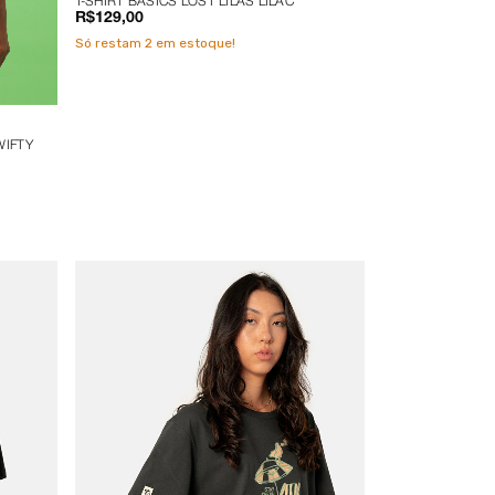
T-SHIRT BASICS LOST LILAS LILAC
R$129,00
Só restam
2
em estoque!
WIFTY