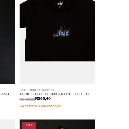
REF. 7900121050270
BRANCO
T-SHIRT LOST THERMIC CROPPED PRETO
R$109,00
R$65,40
Só restam
5
em estoque!
-50%