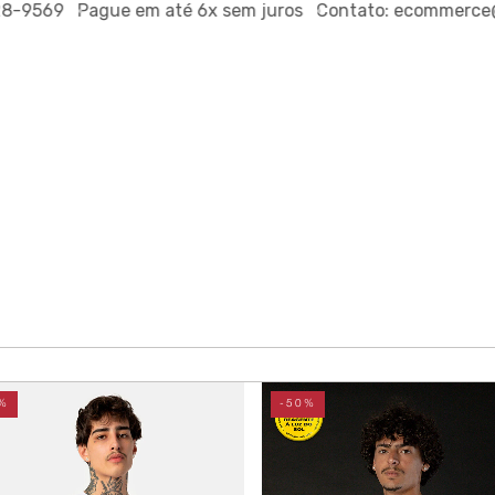
9
Pague em até
6x sem juros
Contato:
ecommerce@outsid
%
-50%