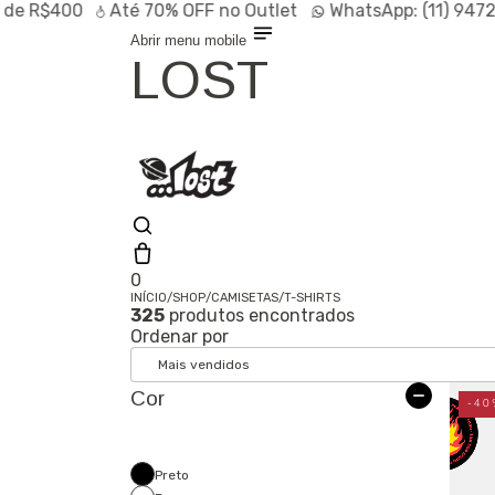
400
Até
70% OFF
no Outlet
WhatsApp:
(11) 94728-956
Abrir menu mobile
LOST
0
INÍCIO
/
SHOP
/
CAMISETAS
/
T-SHIRTS
325
produtos encontrados
Olá, visitante
Ordenar por
Entrar /
Cadastrar
Shop
Cor
Lançamentos
-40
HOT
Linhas
Especiais
Outlet
SALE
Preto