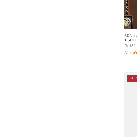
REF. 7
T-SHIR
R$159,
Atençã
-30