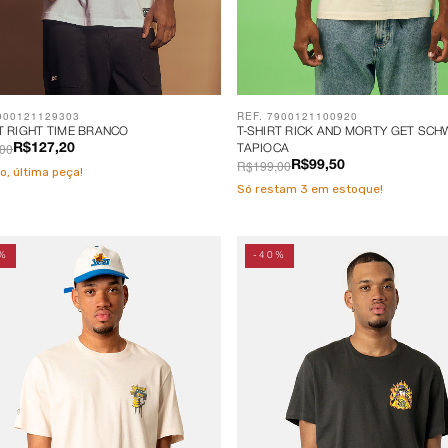
900121129303
REF. 7900121100920
T RIGHT TIME BRANCO
T-SHIRT RICK AND MORTY GET SCH
00
R$127,20
TAPIOCA
R$199,00
R$99,50
o, última peça!
Só restam
3
em estoque!
%
-40%