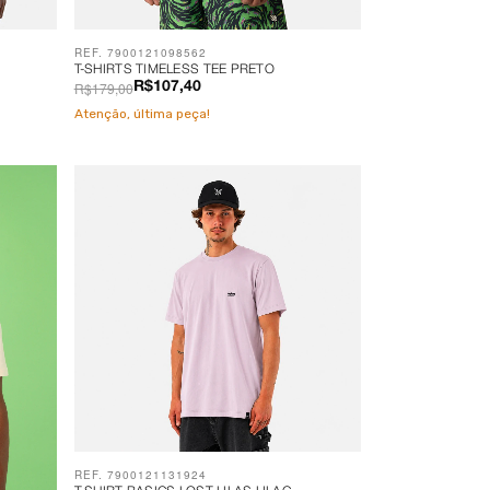
REF. 7900121098562
T-SHIRTS TIMELESS TEE PRETO
R$179,00
R$107,40
Atenção, última peça!
REF. 7900121131924