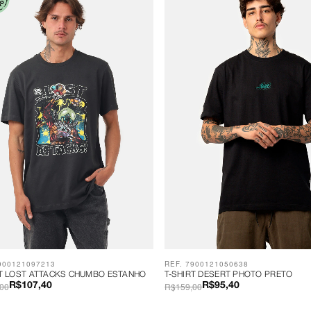
900121097213
REF. 7900121050638
RT LOST ATTACKS CHUMBO ESTANHO
T-SHIRT DESERT PHOTO PRETO
00
R$159,00
R$107,40
R$95,40