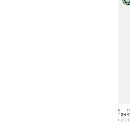
REF. 7
T-SHI
R$179,