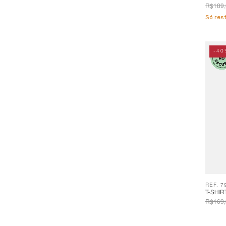
R$189,
Só re
-40
REF. 7
T-SHIR
R$169,