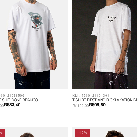
900121038506
REF. 7900121101361
RT SHIT DONE BRANCO
T-SHIRT REST AND RICKLAXATION 
00
R$199,00
R$83,40
R$99,50
%
-40%