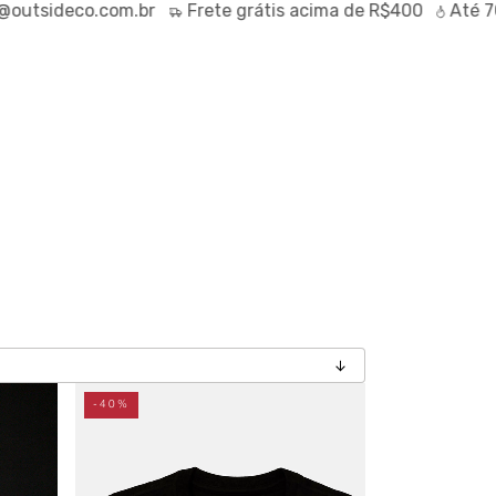
eco.com.br
Frete
grátis
acima de R$400
Até
70% OF
-40%