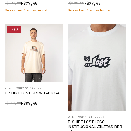
R$77,40
R$77,40
R$129,00
R$129,00
Só restam
3
em estoque!
Só restam
3
em estoque!
-40%
REF. 7900121097077
T-SHIRT LOST CREW TAPIOCA
R$89,40
R$149,00
REF. 7900121097756
T-SHIRT LOST LOGO
INSTITUCIONAL ATLETAS BBB