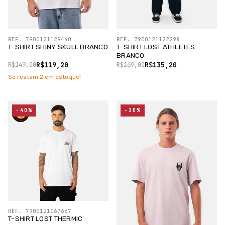
REF. 7900121129440
REF. 7900121122298
T-SHIRT SHINY SKULL BRANCO
T-SHIRT LOST ATHLETES
BRANCO
R$119,20
R$135,20
R$149,00
R$169,00
Só restam
2
em estoque!
-40%
-20%
REF. 7900121067667
T-SHIRT LOST THERMIC