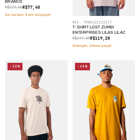
BRANCO
R$77,40
R$129,00
Só restam
3
em estoque!
REF. 7900121122137
T-SHIRT LOST ZUMBI
ENTERPRISES LILAS LILAC
R$119,20
R$149,00
Atenção, última peça!
-20%
-40%