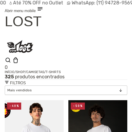
Até
70% OFF
no Outlet
WhatsApp:
(11) 94728-9569
P
Abrir menu mobile
LOST
0
INÍCIO
/
SHOP
/
CAMISETAS
/
T-SHIRTS
325
produtos encontrados
Shop
FILTROS
Lançamentos
HOT
Linhas
Especiais
Outlet
SALE
-40%
-50%