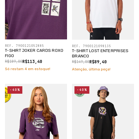
REF. 7900121052885
REF. 7900121098135
T-SHIRT JOKER CARDS ROXO
T-SHIRT LOST ENTERPRISES
FIGO
BRANCO
R$113,40
R$89,40
R$189,00
R$149,00
Só restam
4
em estoque!
Atenção, última peça!
-40%
-40%