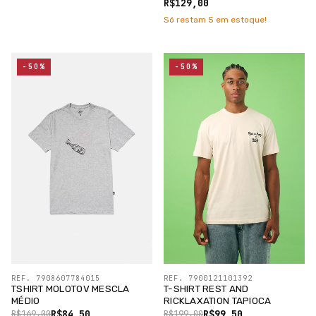
/SILK PRETO
R$129,00
Só restam
5
em estoque!
-50%
-50%
REF. 7908607784015
REF. 7900121101392
TSHIRT MOLOTOV MESCLA
T-SHIRT REST AND
MÉDIO
RICKLAXATION TAPIOCA
R$84,50
R$99,50
R$169,00
R$199,00