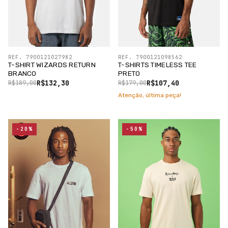
REF. 7900121027982
REF. 7900121098562
T-SHIRT WIZARDS RETURN
T-SHIRTS TIMELESS TEE
BRANCO
PRETO
R$132,30
R$107,40
R$189,00
R$179,00
Atenção, última peça!
-20%
-50%