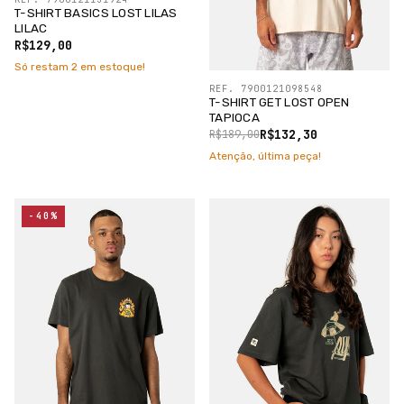
T-SHIRT BASICS LOST LILAS
LILAC
R$129,00
Só restam
2
em estoque!
REF. 7900121098548
T-SHIRT GET LOST OPEN
TAPIOCA
R$132,30
R$189,00
Atenção, última peça!
-40%