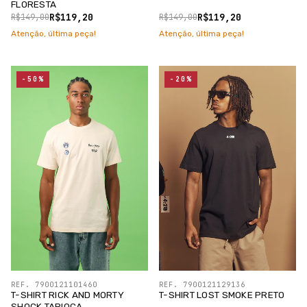
FLORESTA
R$119,20
R$119,20
R$149,00
R$149,00
Atenção, última peça!
Atenção, última peça!
-50%
-20%
REF. 7900121101460
REF. 7900121129136
T-SHIRT RICK AND MORTY
T-SHIRT LOST SMOKE PRETO
SHOCK TAPIOCA