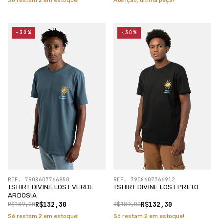
Só restam
2
em estoque!
Atenção, última peça!
-30%
-30%
REF. 7908607766950
REF. 7908607766912
TSHIRT DIVINE LOST VERDE
TSHIRT DIVINE LOST PRETO
ARDOSIA
R$132,30
R$132,30
R$189,00
R$189,00
Só restam
2
em estoque!
Só restam
2
em estoque!