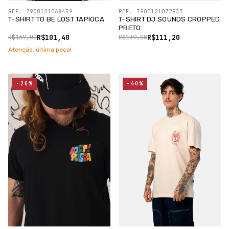
REF. 7900121068459
REF. 7900121072937
T-SHIRT TO BE LOST TAPIOCA
T-SHIRT DJ SOUNDS CROPPED
PRETO
R$101,40
R$111,20
R$169,00
R$139,00
Atenção, última peça!
-20%
-40%