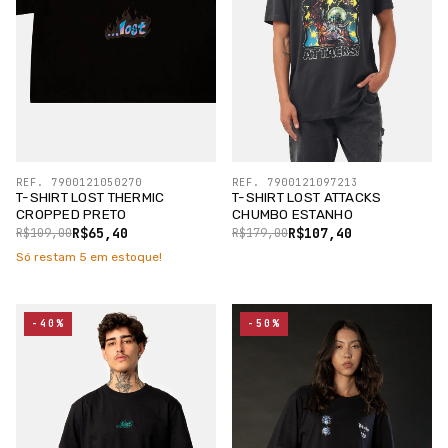
REF. 7900121050270
REF. 7900121097213
T-SHIRT LOST THERMIC
T-SHIRT LOST ATTACKS
CROPPED PRETO
CHUMBO ESTANHO
R$65,40
R$107,40
R$109,00
R$179,00
Só restam
5
em estoque!
-40%
-50%