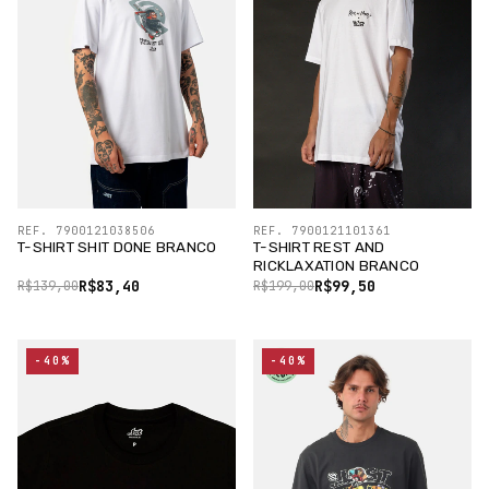
REF. 7900121038506
REF. 7900121101361
T-SHIRT SHIT DONE BRANCO
T-SHIRT REST AND
RICKLAXATION BRANCO
R$83,40
R$99,50
R$139,00
R$199,00
-40%
-40%