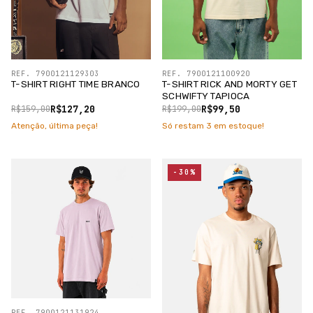
REF. 7900121129303
REF. 7900121100920
T-SHIRT RIGHT TIME BRANCO
T-SHIRT RICK AND MORTY GET
SCHWIFTY TAPIOCA
R$127,20
R$99,50
R$159,00
R$199,00
Atenção, última peça!
Só restam
3
em estoque!
-30%
REF. 7900121131924