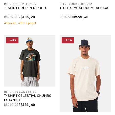
REF. 7900121122717
REF. 7900121050492
T-SHIRT DROP PEN PRETO
T-SHIRT MUSHROOM TAPIOCA
R$183,20
R$95,40
R$229,00
R$159,00
Atenção, última peça!
-40%
-40%
REF. 7900121046709
T-SHIRT CELESTIAL CHUMBO
ESTANHO
R$101,40
R$169,00