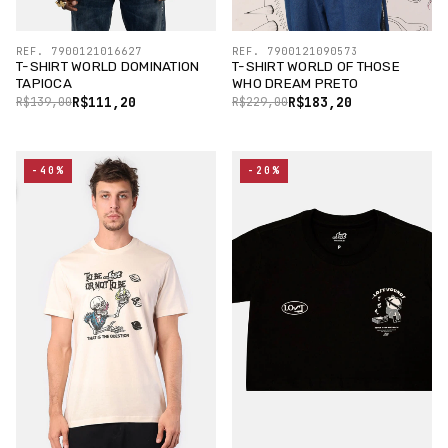
REF. 7900121016627
REF. 7900121090573
T-SHIRT WORLD DOMINATION
T-SHIRT WORLD OF THOSE
TAPIOCA
WHO DREAM PRETO
R$111,20
R$183,20
R$139,00
R$229,00
-40%
-20%