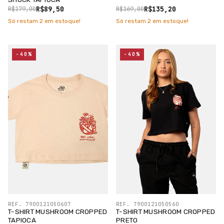
R$89,50
R$135,20
R$179,00
R$169,00
Só restam
2
em estoque!
Só restam
2
em estoque!
-40%
-40%
REF. 7900121050607
REF. 7900121050560
T-SHIRT MUSHROOM CROPPED
T-SHIRT MUSHROOM CROPPED
TAPIOCA
PRETO