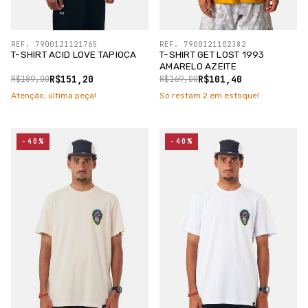
REF. 7900121121765
REF. 7900121102382
T-SHIRT ACID LOVE TAPIOCA
T-SHIRT GET LOST 1993
AMARELO AZEITE
R$151,20
R$101,40
R$189,00
R$169,00
Atenção, última peça!
Só restam
2
em estoque!
-40%
-40%