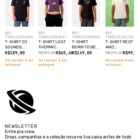
REF.
REF.
REF.
REF.
7900121052694
7900121050317
7900121099002
7900121101392
T-SHIRT DJ
T-SHIRT LOST
T-SHIRT
T-SHIRT REST
SOUNDS
THERMIC
BORN TO BE
AND
PRETO
CROPPED
LOST PRETO
RICKLAXATION
R$189,00
R$65,40
R$149,00
R$99,5
R$109,00
R$199,00
ROXO FIGO
TAPIOCA
Só restam
3
em
Só restam
3
em
Só restam
4
em
estoque!
estoque!
estoque!
NEWSLETTER
Entre pra crew.
Drops, campanhas e a coleção nova na tua caixa antes de todo