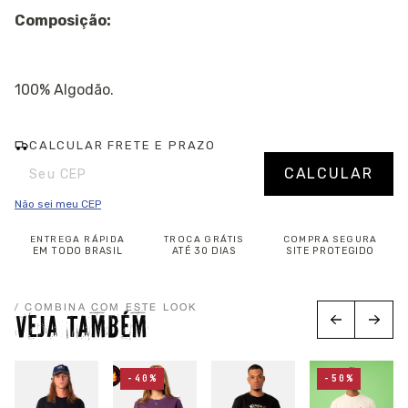
Composição:
100% Algodão.
CALCULAR FRETE E PRAZO
Entregas para o CEP:
Alterar CEP
CALCULAR
Não sei meu CEP
ENTREGA RÁPIDA
TROCA GRÁTIS
COMPRA SEGURA
EM TODO BRASIL
ATÉ 30 DIAS
SITE PROTEGIDO
/ COMBINA COM ESTE LOOK
VEJA TAMBÉM
-40%
-50%