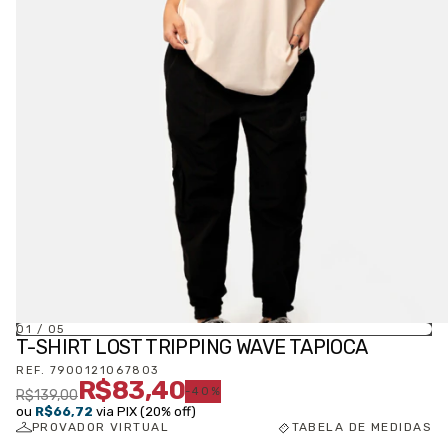
01
/
05
T-SHIRT LOST TRIPPING WAVE TAPIOCA
REF.
7900121067803
R$83,40
-
40
%
R$139,00
ou
R$66,72
via PIX (20% off)
PROVADOR VIRTUAL
TABELA DE MEDIDAS