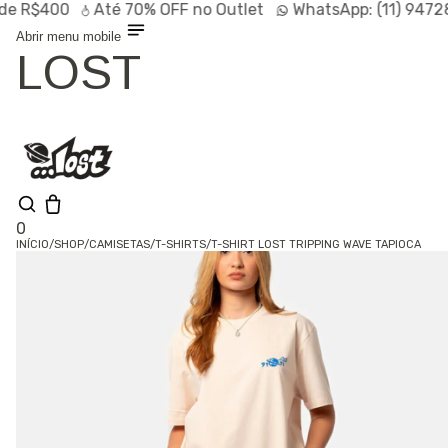
R$400
Até
70% OFF
no Outlet
WhatsApp:
(11) 94728-9
Abrir menu mobile
LOST
0
INÍCIO
/
SHOP
/
CAMISETAS
/
T-SHIRTS
/
T-SHIRT LOST TRIPPING WAVE TAPIOCA
Olá, visitante
Entrar /
Cadastrar
Shop
Lançamentos
HOT
Linhas
Especiais
Outlet
SALE