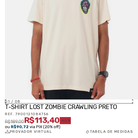
01
/
08
T-SHIRT LOST ZOMBIE CRAWLING PRETO
REF.
7900121084756
R$113,40
-
40
%
R$189,00
ou
R$90,72
via PIX (20% off)
PROVADOR VIRTUAL
TABELA DE MEDIDAS