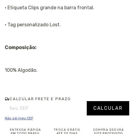
· Etiqueta Clips grande na barra frontal.
· Tag personalizado Lost.
Composição:
100% Algodão.
CALCULAR FRETE E PRAZO
Entregas para o CEP:
Alterar CEP
CALCULAR
Não sei meu CEP
ENTREGA RÁPIDA
TROCA GRÁTIS
COMPRA SEGURA
EM TODO BRASIL
ATÉ 30 DIAS
SITE PROTEGIDO