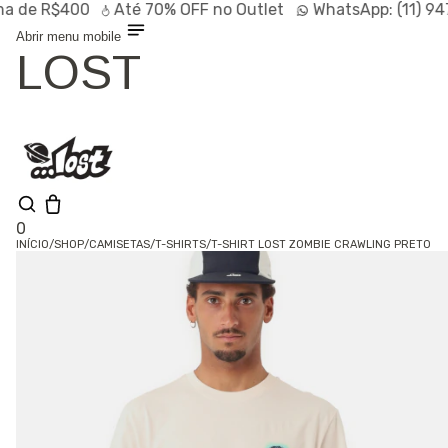
e R$400
Até
70% OFF
no Outlet
WhatsApp:
(11) 9472
Abrir menu mobile
LOST
0
INÍCIO
/
SHOP
/
CAMISETAS
/
T-SHIRTS
/
T-SHIRT LOST ZOMBIE CRAWLING PRETO
Olá, visitante
Entrar /
Cadastrar
Shop
Lançamentos
HOT
Linhas
Especiais
Outlet
SALE