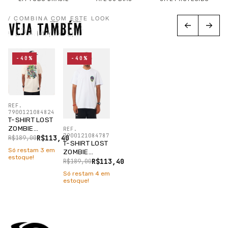
/ COMBINA COM ESTE LOOK
VEJA TAMBÉM
-40%
-40%
REF.
7900121084824
T-SHIRT LOST
ZOMBIE
REF.
7900121084787
CRAWLING
R$113,40
R$189,00
T-SHIRT LOST
TAPIOCA
Só restam
3
em
ZOMBIE
estoque!
CRAWLING
R$113,40
R$189,00
BRANCO
Só restam
4
em
estoque!