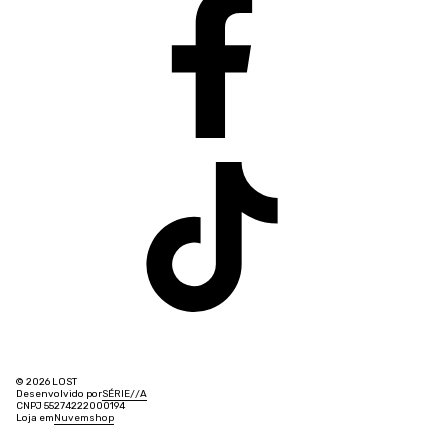
© 2026 LOST
Desenvolvido por
SÉRIE
/
/
A
CNPJ 55274222000194
Loja em
Nuvemshop