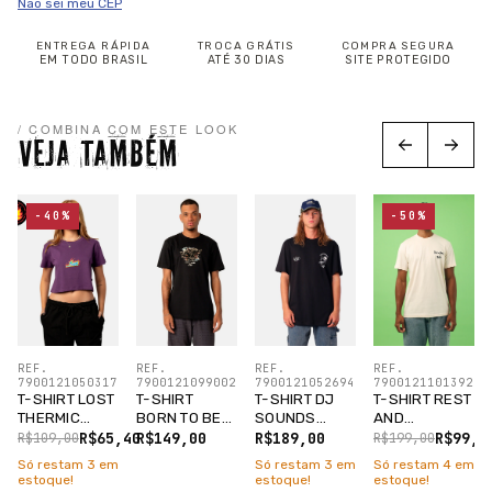
Não sei meu CEP
ENTREGA RÁPIDA
TROCA GRÁTIS
COMPRA SEGURA
EM TODO BRASIL
ATÉ 30 DIAS
SITE PROTEGIDO
/ COMBINA COM ESTE LOOK
VEJA TAMBÉM
-40%
-50%
REF.
REF.
REF.
REF.
7900121050317
7900121099002
7900121052694
7900121101392
T-SHIRT LOST
T-SHIRT
T-SHIRT DJ
T-SHIRT REST
THERMIC
BORN TO BE
SOUNDS
AND
CROPPED
LOST PRETO
PRETO
RICKLAXATION
R$65,40
R$149,00
R$189,00
R$99,5
R$109,00
R$199,00
ROXO FIGO
TAPIOCA
Só restam
3
em
Só restam
3
em
Só restam
4
em
estoque!
estoque!
estoque!