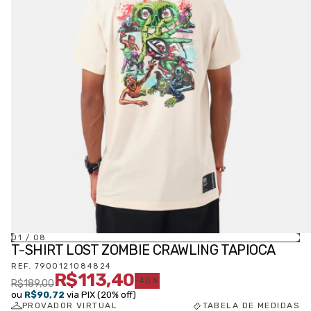
01
/
08
T-SHIRT LOST ZOMBIE CRAWLING TAPIOCA
REF.
7900121084824
R$113,40
-
40
%
R$189,00
ou
R$90,72
via PIX (20% off)
PROVADOR VIRTUAL
TABELA DE MEDIDAS