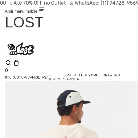
Até
70% OFF
no Outlet
WhatsApp:
(11) 94728-9569
P
Abrir menu mobile
LOST
0
T-
T-SHIRT LOST ZOMBIE CRAWLING
INÍCIO
/
SHOP
/
CAMISETAS
/
/
SHIRTS
TAPIOCA
Olá, visitante
Entrar /
Cadastrar
Shop
Lançamentos
HOT
Linhas
Especiais
Outlet
SALE