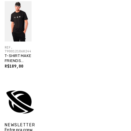
REF.
7900121068244
T-SHIRT MAKE
FRIENDS
PRETO
R$189,00
NEWSLETTER
Entre pra crew.