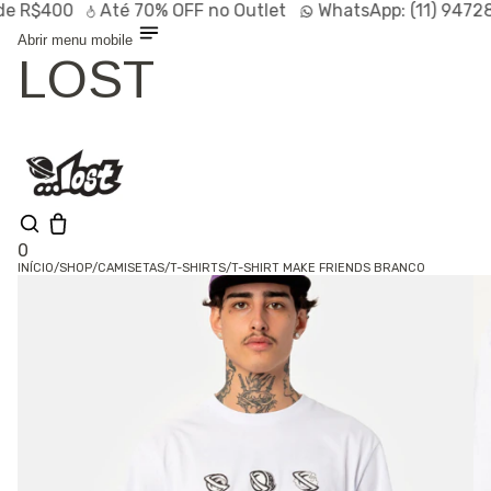
e R$400
Até
70% OFF
no Outlet
WhatsApp:
(11) 9472
Abrir menu mobile
LOST
0
INÍCIO
/
SHOP
/
CAMISETAS
/
T-SHIRTS
/
T-SHIRT MAKE FRIENDS BRANCO
Shop
Lançamentos
HOT
Linhas
Especiais
Outlet
SALE