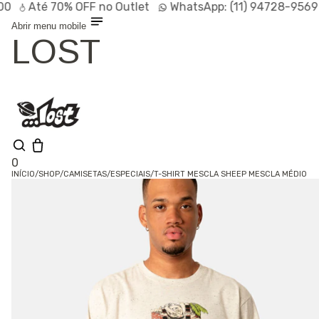
Até
70% OFF
no Outlet
WhatsApp:
(11) 94728-9569
P
Abrir menu mobile
LOST
0
INÍCIO
/
SHOP
/
CAMISETAS
/
ESPECIAIS
/
T-SHIRT MESCLA SHEEP MESCLA MÉDIO
Shop
Lançamentos
HOT
Linhas
Especiais
Outlet
SALE