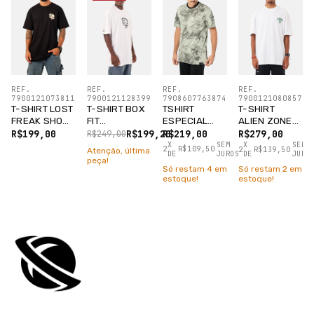
REF.
REF.
REF.
REF.
7900121073811
7900121128399
7908607763874
7900121080857
T-SHIRT LOST
T-SHIRT BOX
TSHIRT
T-SHIRT
FREAK SHOW
FIT
ESPECIAL
ALIEN ZONE
PRETO
MOTORCYCLE
OPTICAL 2.0
BRANCO
R$199,00
R$199,20
R$219,00
R$279,00
R$249,00
CHAIN
VERDE OLIVA
X
SEM
X
SEM
2
R$109,50
2
R$139,50
Atenção, última
DE
JUROS
DE
JURO
BRANCO
peça!
Só restam
4
em
Só restam
2
em
estoque!
estoque!