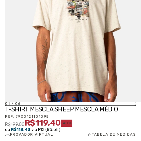
01
/
06
T-SHIRT MESCLA SHEEP MESCLA MÉDIO
REF.
7900121101095
R$119,40
-
40
%
R$199,00
ou
R$113,43
via PIX (5% off)
PROVADOR VIRTUAL
TABELA DE MEDIDAS