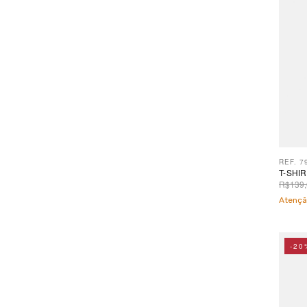
REF. 7
T-SHI
R$139,
Atençã
-20