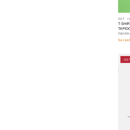
REF. 7
T-SHI
TAPIO
R$199,
Só re
-30