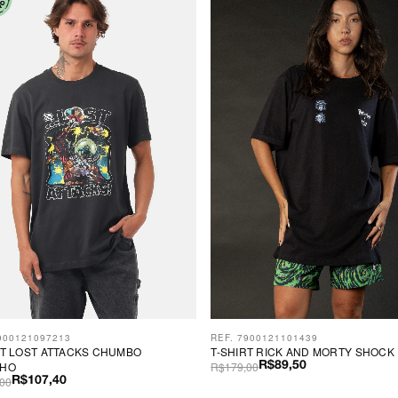
900121097213
REF. 7900121101439
RT LOST ATTACKS CHUMBO
T-SHIRT RICK AND MORTY SHOCK
NHO
R$179,00
R$89,50
00
R$107,40