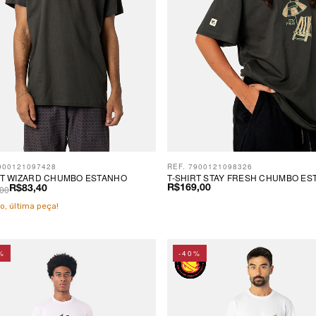
900121097428
REF. 7900121098326
RT WIZARD CHUMBO ESTANHO
T-SHIRT STAY FRESH CHUMBO ES
00
R$169,00
R$83,40
o, última peça!
%
-40%