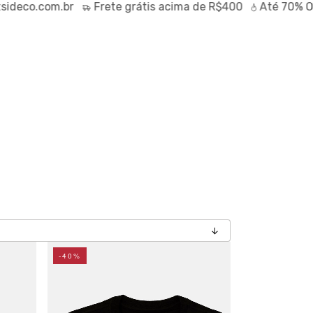
.com.br
Frete
grátis
acima de R$400
Até
70% OFF
no 
-40%