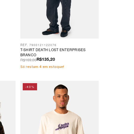
REF. 7900121122076
T-SHIRT DEATH LOST ENTERPRISES
BRANCO
R$169,00
R$135,20
Só restam
4
em estoque!
-40%