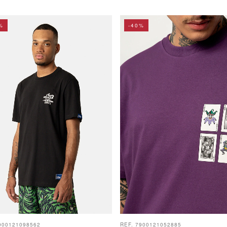
%
-40%
900121098562
REF. 7900121052885