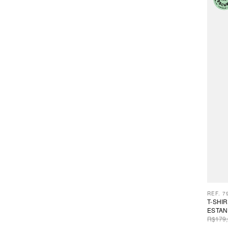
REF. 7
T-SHI
ESTA
R$179,