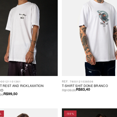
900121101361
REF. 7900121038506
RT REST AND RICKLAXATION
T-SHIRT SHIT DONE BRANCO
CO
R$139,00
R$83,40
00
R$99,50
%
-50%