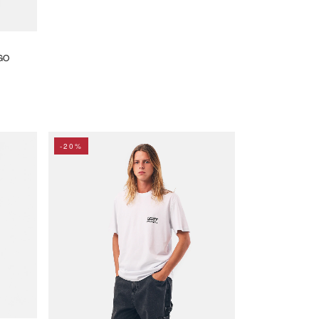
GO
-20%