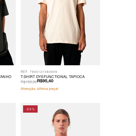
REF. 7900121084909
TANHO
T-SHIRT DYSFUNCTIONAL TAPIOCA
R$159,00
R$95,40
Atenção, última peça!
-20%