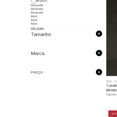
Branco
Amarelo
Amarelo
Amarelo
Azul
Azul
Azul
Ver mais
Tamanho
Marca
PREÇO
REF. 7
T-SHI
BRAN
R$199,
-40