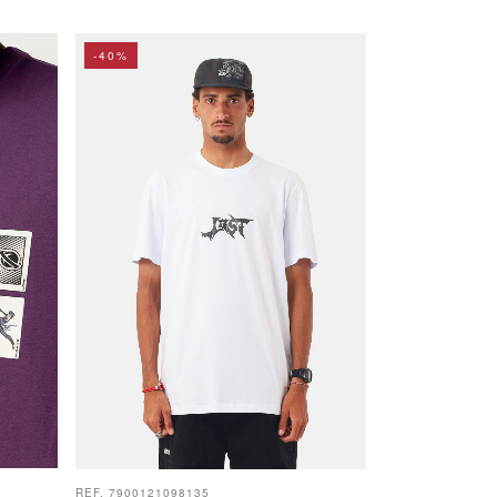
-40%
REF. 7900121098135