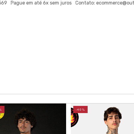
ague em até
6x sem juros
Contato:
ecommerce@outsideco
%
-40%