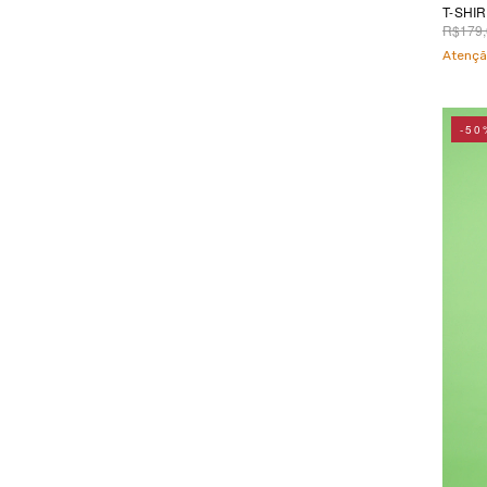
T-SHI
R$179,
Atençã
-50