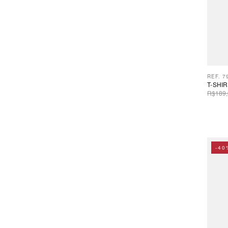
REF. 7
T-SHI
R$189,
-40