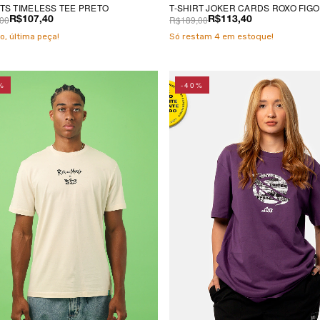
RTS TIMELESS TEE PRETO
T-SHIRT JOKER CARDS ROXO FIGO
00
R$189,00
R$107,40
R$113,40
o, última peça!
Só restam
4
em estoque!
%
-40%