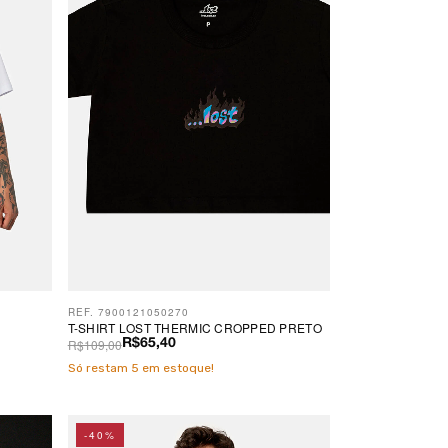
REF. 7900121050270
T-SHIRT LOST THERMIC CROPPED PRETO
R$109,00
R$65,40
Só restam
5
em estoque!
-40%