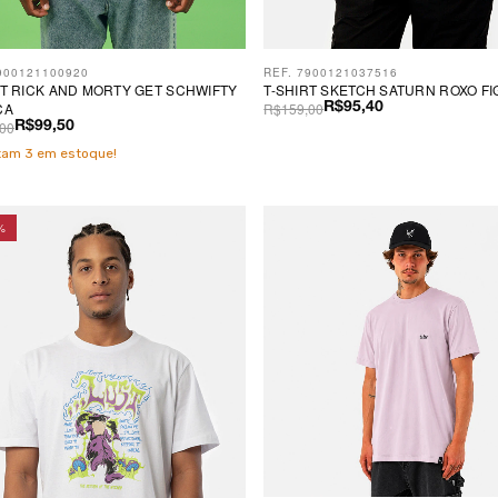
900121100920
REF. 7900121037516
RT RICK AND MORTY GET SCHWIFTY
T-SHIRT SKETCH SATURN ROXO FI
CA
R$159,00
R$95,40
00
R$99,50
stam
3
em estoque!
%