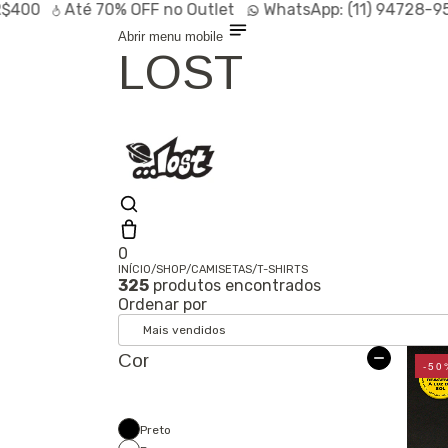
Até
70% OFF
no Outlet
WhatsApp:
(11) 94728-9569
P
Abrir menu mobile
LOST
0
INÍCIO
/
SHOP
/
CAMISETAS
/
T-SHIRTS
325
produtos encontrados
Shop
Ordenar por
Lançamentos
HOT
Linhas
Especiais
Cor
Outlet
-50
SALE
Preto