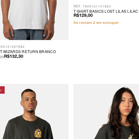
REF. 7900121131924
T-SHIRT BASICS LOST LILAS LILAC
R$129,00
Só restam
2
em estoque!
900121027982
RT WIZARDS RETURN BRANCO
00
R$132,30
%