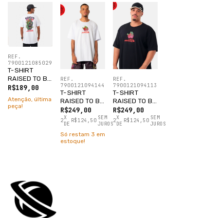
REF.
7900121085029
T-SHIRT
RAISED TO BE
REF.
REF.
7900121094144
7900121094113
LOST BRANCO
R$189,00
T-SHIRT
T-SHIRT
Atenção, última
RAISED TO BE
RAISED TO BE
peça!
LOST
LOST
R$249,00
R$249,00
OVERSIZED
OVERSIZED
X
SEM
X
SEM
2
R$124,50
2
R$124,50
DE
JUROS
DE
JUROS
BRANCO
PRETO
Só restam
3
em
estoque!