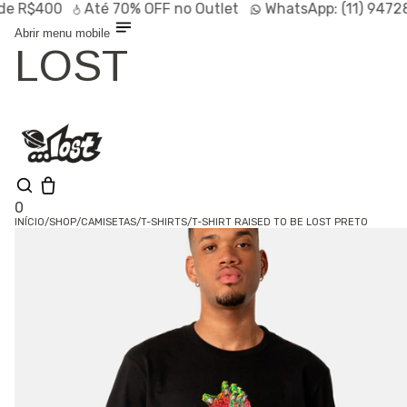
$400
Até
70% OFF
no Outlet
WhatsApp:
(11) 94728-95
Abrir menu mobile
LOST
0
INÍCIO
/
SHOP
/
CAMISETAS
/
T-SHIRTS
/
T-SHIRT RAISED TO BE LOST PRETO
Shop
Lançamentos
HOT
Linhas
Especiais
Outlet
SALE