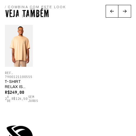
/ COMBINA COM ESTE LOOK
VEJA TAMBÉM
REF.
7900121100555
T-SHIRT
RELAX IS
SUMMER
R$249,00
AREIA
X
SEM
2
R$124,50
DE
JUROS