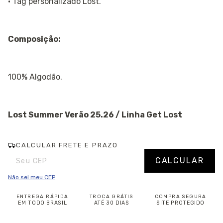
· Tag personalizado Lost.
Composição:
100% Algodão.
Lost Summer Verão 25.26 / Linha Get Lost
CALCULAR FRETE E PRAZO
Entregas para o CEP:
Alterar CEP
CALCULAR
Não sei meu CEP
ENTREGA RÁPIDA
TROCA GRÁTIS
COMPRA SEGURA
EM TODO BRASIL
ATÉ 30 DIAS
SITE PROTEGIDO