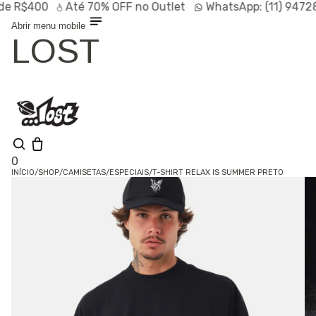
$400
Até
70% OFF
no Outlet
WhatsApp:
(11) 94728-95
Abrir menu mobile
LOST
0
INÍCIO
/
SHOP
/
CAMISETAS
/
ESPECIAIS
/
T-SHIRT RELAX IS SUMMER PRETO
Shop
Lançamentos
HOT
Linhas
Especiais
Outlet
SALE