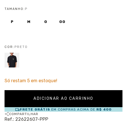
TAMANHO:
P
P
M
G
GG
COR:
PRETO
Só restam
5
em estoque!
FRETE GRÁTIS
EM COMPRAS ACIMA DE
R$ 400
COMPARTILHAR
Ref.: 22622607-PPP