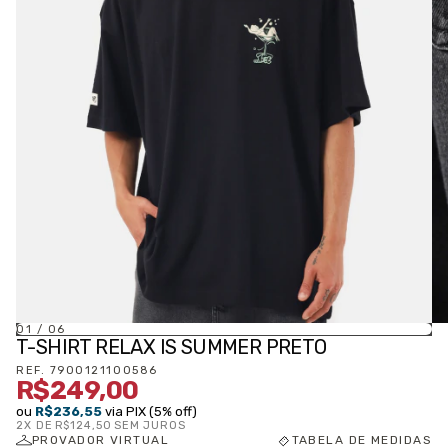
01
/
06
T-SHIRT RELAX IS SUMMER PRETO
REF.
7900121100586
R$249,00
ou
R$236,55
via PIX (5% off)
2
X DE
R$124,50
SEM JUROS
PROVADOR VIRTUAL
TABELA DE MEDIDAS