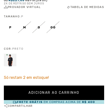
ou
R$227,05
via PIX (5% off)
2
X DE
R$119,50
SEM JUROS
PROVADOR VIRTUAL
TABELA DE MEDIDAS
TAMANHO:
P
P
M
G
GG
COR:
PRETO
Só restam
2
em estoque!
FRETE GRÁTIS
EM COMPRAS ACIMA DE
R$ 400
COMPARTILHAR