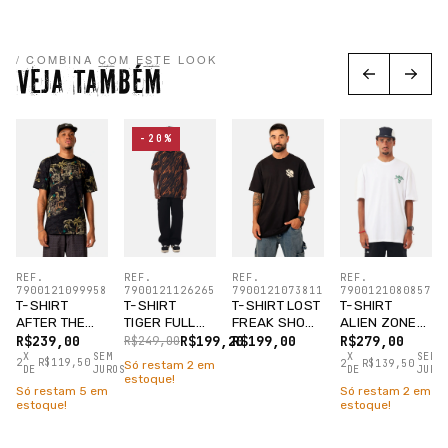
/ COMBINA COM ESTE LOOK
VEJA TAMBÉM
-20%
REF.
REF.
REF.
REF.
7900121099958
7900121126265
7900121073811
7900121080857
T-SHIRT
T-SHIRT
T-SHIRT LOST
T-SHIRT
AFTER THE
TIGER FULL
FREAK SHOW
ALIEN ZONE
DOMINATION
MARROM
PRETO
BRANCO
R$239,00
R$199,20
R$199,00
R$279,00
R$249,00
PRETO
X
SEM
X
SEM
2
R$119,50
2
R$139,50
Só restam
2
em
DE
JUROS
DE
JURO
estoque!
Só restam
5
em
Só restam
2
em
estoque!
estoque!