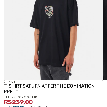
01
/
03
T-SHIRT SATURN AFTER THE DOMINATION
PRETO
REF.
7900121100418
R$239,00