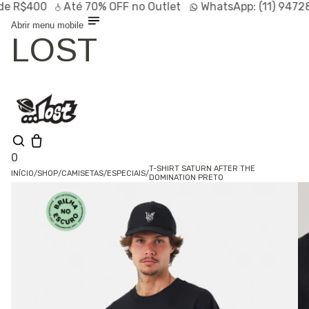
R$400
Até
70% OFF
no Outlet
WhatsApp:
(11) 94728-9
Abrir menu mobile
LOST
0
T-SHIRT SATURN AFTER THE
INÍCIO
/
SHOP
/
CAMISETAS
/
ESPECIAIS
/
DOMINATION PRETO
Olá, visitante
Entrar /
Cadastrar
Shop
Lançamentos
HOT
Linhas
Especiais
Outlet
SALE