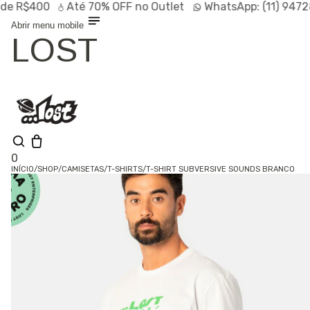
e R$400
Até
70% OFF
no Outlet
WhatsApp:
(11) 9472
Abrir menu mobile
LOST
0
INÍCIO
/
SHOP
/
CAMISETAS
/
T-SHIRTS
/
T-SHIRT SUBVERSIVE SOUNDS BRANCO
Shop
Lançamentos
HOT
Linhas
Especiais
Outlet
SALE