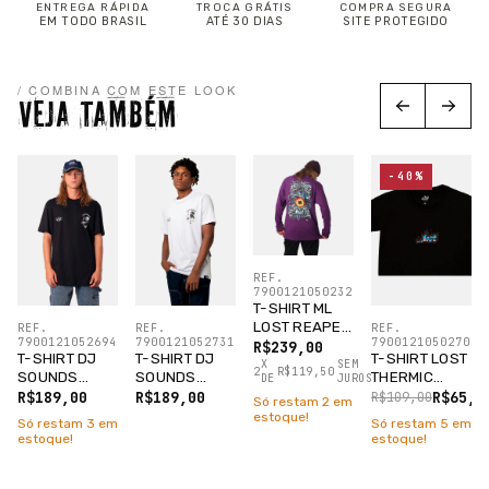
ENTREGA RÁPIDA
TROCA GRÁTIS
COMPRA SEGURA
EM TODO BRASIL
ATÉ 30 DIAS
SITE PROTEGIDO
/ COMBINA COM ESTE LOOK
VEJA TAMBÉM
-40%
REF.
7900121050232
T-SHIRT ML
LOST REAPER
REF.
REF.
REF.
7900121052694
7900121052731
7900121050270
ROXO FIGO
R$239,00
T-SHIRT DJ
T-SHIRT DJ
T-SHIRT LOST
X
SEM
2
R$119,50
SOUNDS
SOUNDS
THERMIC
DE
JUROS
PRETO
BRANCO
CROPPED
R$189,00
R$189,00
R$65,4
R$109,00
Só restam
2
em
PRETO
estoque!
Só restam
3
em
Só restam
5
em
estoque!
estoque!