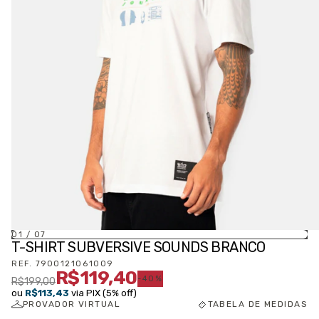
01
/
07
T-SHIRT SUBVERSIVE SOUNDS BRANCO
REF.
7900121061009
R$119,40
-
40
%
R$199,00
ou
R$113,43
via PIX (5% off)
PROVADOR VIRTUAL
TABELA DE MEDIDAS