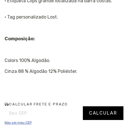
· Etiqueta Clips grande localizada na barra costas.
· Tag personalizado Lost.
Composição:
Colors 100% Algodão.
Cinza 88 % Algodão 12% Poliéster.
CALCULAR FRETE E PRAZO
Entregas para o CEP:
Alterar CEP
CALCULAR
Não sei meu CEP