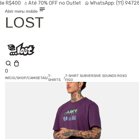
de R$400
Até
70% OFF
no Outlet
WhatsApp:
(11) 947
Abrir menu mobile
LOST
0
T-
T-SHIRT SUBVERSIVE SOUNDS ROXO
INÍCIO
/
SHOP
/
CAMISETAS
/
/
SHIRTS
FIGO
Shop
Lançamentos
HOT
Linhas
Especiais
Outlet
SALE