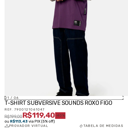
01
/
06
T-SHIRT SUBVERSIVE SOUNDS ROXO FIGO
REF.
7900121061047
R$119,40
-
40
%
R$199,00
ou
R$113,43
via PIX (5% off)
PROVADOR VIRTUAL
TABELA DE MEDIDAS