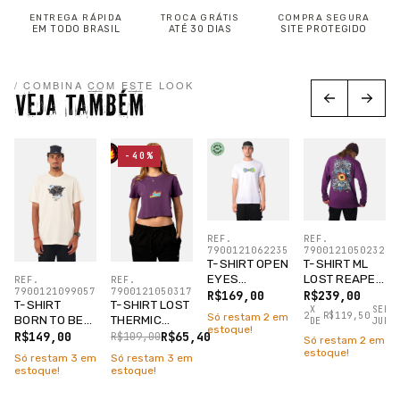
ENTREGA RÁPIDA
TROCA GRÁTIS
COMPRA SEGURA
EM TODO BRASIL
ATÉ 30 DIAS
SITE PROTEGIDO
/ COMBINA COM ESTE LOOK
VEJA TAMBÉM
-40%
REF.
REF.
7900121062235
7900121050232
T-SHIRT OPEN
T-SHIRT ML
EYES
LOST REAPER
REF.
REF.
7900121050317
7900121099057
BRANCO
ROXO FIGO
R$169,00
R$239,00
T-SHIRT LOST
T-SHIRT
X
SEM
2
R$119,50
Só restam
2
em
THERMIC
BORN TO BE
DE
JURO
estoque!
CROPPED
LOST
R$65,40
R$149,00
R$109,00
Só restam
2
em
ROXO FIGO
TAPIOCA
estoque!
Só restam
3
em
Só restam
3
em
estoque!
estoque!