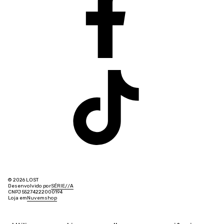
© 2026 LOST
Desenvolvido por
SÉRIE
/
/
A
CNPJ 55274222000194
Loja em
Nuvemshop