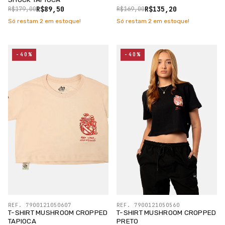
R$89,50
R$135,20
R$179,00
R$169,00
Só restam
2
em estoque!
Só restam
2
em estoque!
-40%
-40%
REF. 7900121050607
REF. 7900121050560
T-SHIRT MUSHROOM CROPPED
T-SHIRT MUSHROOM CROPPED
TAPIOCA
PRETO