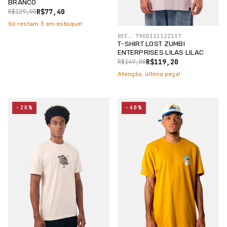
BRANCO
R$77,40
R$129,00
Só restam
3
em estoque!
REF. 7900121122137
T-SHIRT LOST ZUMBI
ENTERPRISES LILAS LILAC
R$119,20
R$149,00
Atenção, última peça!
-20%
-40%