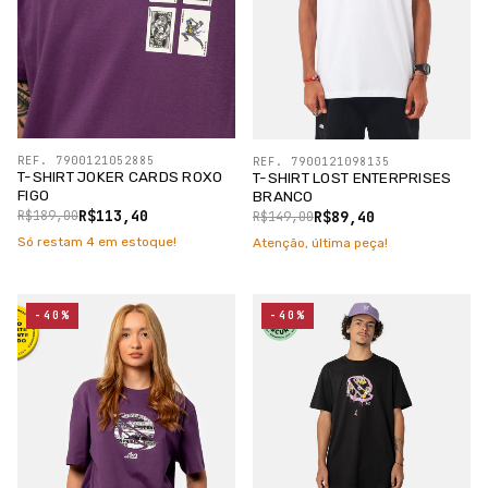
REF. 7900121052885
REF. 7900121098135
T-SHIRT JOKER CARDS ROXO
T-SHIRT LOST ENTERPRISES
FIGO
BRANCO
R$113,40
R$89,40
R$189,00
R$149,00
Só restam
4
em estoque!
Atenção, última peça!
-40%
-40%