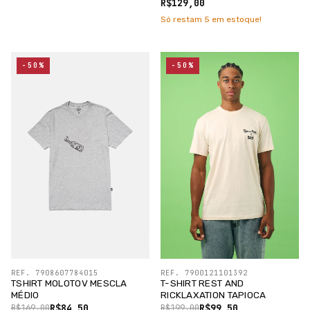
/SILK PRETO
R$129,00
Só restam
5
em estoque!
-50%
-50%
REF. 7908607784015
REF. 7900121101392
TSHIRT MOLOTOV MESCLA
T-SHIRT REST AND
MÉDIO
RICKLAXATION TAPIOCA
R$84,50
R$99,50
R$169,00
R$199,00