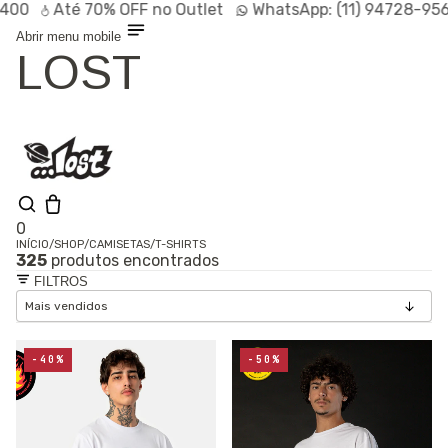
Até
70% OFF
no Outlet
WhatsApp:
(11) 94728-9569
P
Abrir menu mobile
LOST
0
INÍCIO
/
SHOP
/
CAMISETAS
/
T-SHIRTS
325
produtos encontrados
Shop
FILTROS
Lançamentos
HOT
Linhas
Especiais
Outlet
SALE
-40%
-50%