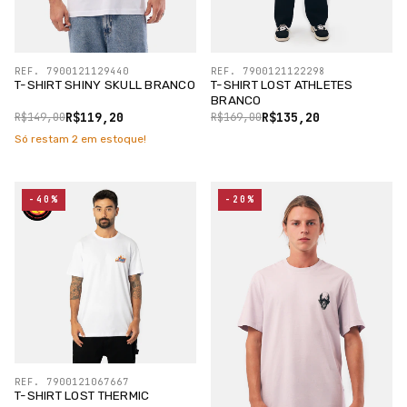
REF. 7900121129440
REF. 7900121122298
T-SHIRT SHINY SKULL BRANCO
T-SHIRT LOST ATHLETES
BRANCO
R$119,20
R$135,20
R$149,00
R$169,00
Só restam
2
em estoque!
-40%
-20%
REF. 7900121067667
T-SHIRT LOST THERMIC