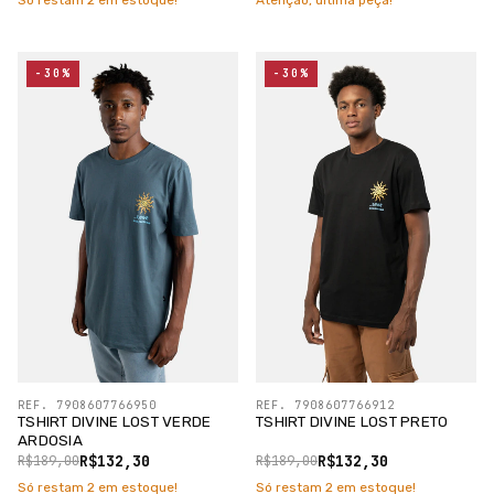
Só restam
2
em estoque!
Atenção, última peça!
-30%
-30%
REF. 7908607766950
REF. 7908607766912
TSHIRT DIVINE LOST VERDE
TSHIRT DIVINE LOST PRETO
ARDOSIA
R$132,30
R$132,30
R$189,00
R$189,00
Só restam
2
em estoque!
Só restam
2
em estoque!