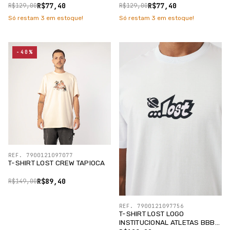
R$77,40
R$77,40
R$129,00
R$129,00
Só restam
3
em estoque!
Só restam
3
em estoque!
-40%
REF. 7900121097077
T-SHIRT LOST CREW TAPIOCA
R$89,40
R$149,00
REF. 7900121097756
T-SHIRT LOST LOGO
INSTITUCIONAL ATLETAS BBB