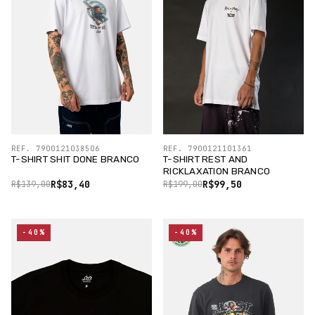
REF. 7900121038506
REF. 7900121101361
T-SHIRT SHIT DONE BRANCO
T-SHIRT REST AND
RICKLAXATION BRANCO
R$83,40
R$99,50
R$139,00
R$199,00
-40%
-40%