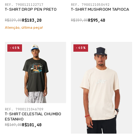
REF. 7900121122717
REF. 7900121050492
T-SHIRT DROP PEN PRETO
T-SHIRT MUSHROOM TAPIOCA
R$183,20
R$95,40
R$229,00
R$159,00
Atenção, última peça!
-40%
-40%
REF. 7900121046709
T-SHIRT CELESTIAL CHUMBO
ESTANHO
R$101,40
R$169,00