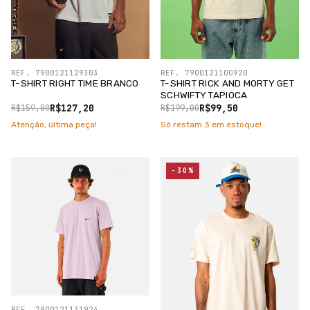
REF. 7900121129303
REF. 7900121100920
T-SHIRT RIGHT TIME BRANCO
T-SHIRT RICK AND MORTY GET
SCHWIFTY TAPIOCA
R$127,20
R$99,50
R$159,00
R$199,00
Atenção, última peça!
Só restam
3
em estoque!
-30%
REF. 7900121131924