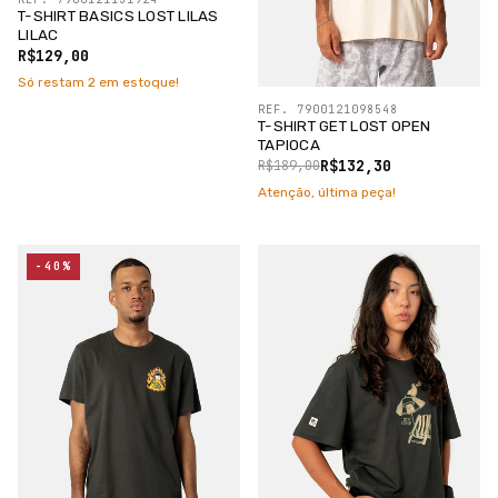
T-SHIRT BASICS LOST LILAS
LILAC
R$129,00
Só restam
2
em estoque!
REF. 7900121098548
T-SHIRT GET LOST OPEN
TAPIOCA
R$132,30
R$189,00
Atenção, última peça!
-40%