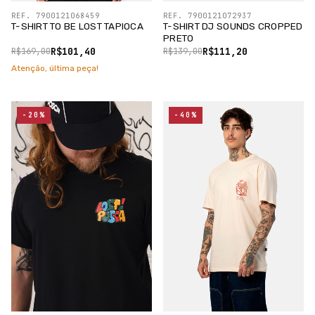
REF. 7900121068459
REF. 7900121072937
T-SHIRT TO BE LOST TAPIOCA
T-SHIRT DJ SOUNDS CROPPED
PRETO
R$101,40
R$111,20
R$169,00
R$139,00
Atenção, última peça!
-20%
-40%