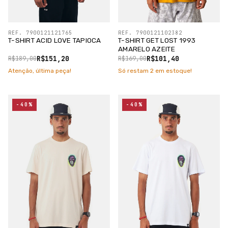
REF. 7900121121765
REF. 7900121102382
T-SHIRT ACID LOVE TAPIOCA
T-SHIRT GET LOST 1993
AMARELO AZEITE
R$151,20
R$101,40
R$189,00
R$169,00
Atenção, última peça!
Só restam
2
em estoque!
-40%
-40%