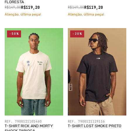
FLORESTA
R$119,20
R$119,20
R$149,00
R$149,00
Atenção, última peça!
Atenção, última peça!
-50%
-20%
REF. 7900121101460
REF. 7900121129136
T-SHIRT RICK AND MORTY
T-SHIRT LOST SMOKE PRETO
SHOCK TAPIOCA