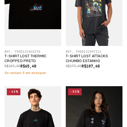
REF. 7900121050270
REF. 7900121097213
T-SHIRT LOST THERMIC
T-SHIRT LOST ATTACKS
CROPPED PRETO
CHUMBO ESTANHO
R$65,40
R$107,40
R$109,00
R$179,00
Só restam
5
em estoque!
-40%
-50%