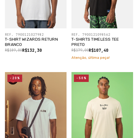
REF. 7900121027982
REF. 7900121098562
T-SHIRT WIZARDS RETURN
T-SHIRTS TIMELESS TEE
BRANCO
PRETO
R$132,30
R$107,40
R$189,00
R$179,00
Atenção, última peça!
-20%
-50%