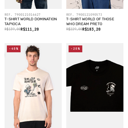
REF. 7900121016627
REF. 7900121090573
T-SHIRT WORLD DOMINATION
T-SHIRT WORLD OF THOSE
TAPIOCA
WHO DREAM PRETO
R$111,20
R$183,20
R$139,00
R$229,00
-40%
-20%