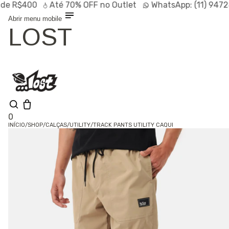
R$400
Até
70% OFF
no Outlet
WhatsApp:
(11) 94728-9
Abrir menu mobile
LOST
0
INÍCIO
/
SHOP
/
CALÇAS
/
UTILITY
/
TRACK PANTS UTILITY CAQUI
Shop
Lançamentos
HOT
Linhas
Especiais
Outlet
SALE