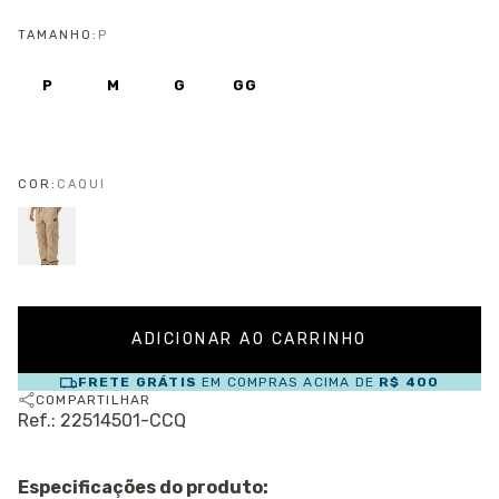
TAMANHO:
P
P
M
G
GG
COR:
CAQUI
FRETE GRÁTIS
EM COMPRAS ACIMA DE
R$ 400
COMPARTILHAR
Ref.: 22514501-CCQ
Especificações do produto: