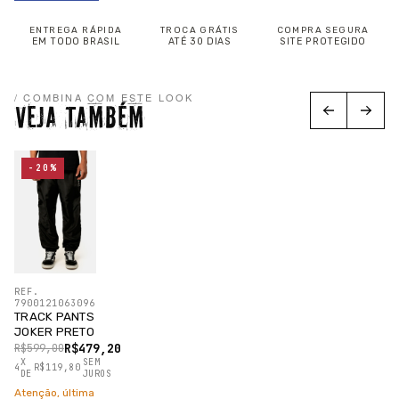
ENTREGA RÁPIDA
TROCA GRÁTIS
COMPRA SEGURA
EM TODO BRASIL
ATÉ 30 DIAS
SITE PROTEGIDO
/ COMBINA COM ESTE LOOK
VEJA TAMBÉM
-20%
REF.
7900121063096
TRACK PANTS
JOKER PRETO
R$479,20
R$599,00
X
SEM
4
R$119,80
DE
JUROS
Atenção, última