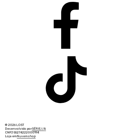
© 2026 LOST
Desenvolvido por
SÉRIE
/
/
A
CNPJ 55274222000194
Loja em
Nuvemshop