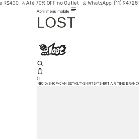
R$400
Até
70% OFF
no Outlet
WhatsApp:
(11) 94728-
Abrir menu mobile
LOST
0
INÍCIO
/
SHOP
/
CAMISETAS
/
T-SHIRTS
/
TSHIRT AIR TIME BRANC
Olá, visitante
Entrar /
Cadastrar
Shop
Lançamentos
HOT
Linhas
Especiais
Outlet
SALE