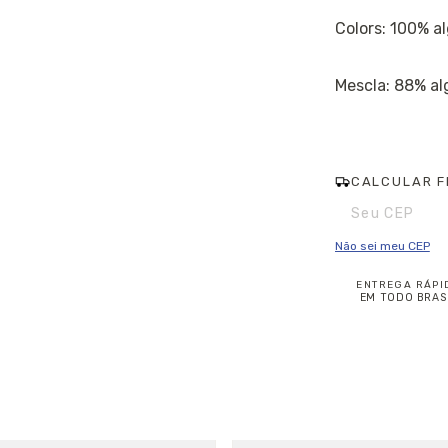
Colors: 100% a
Mescla: 88% alg
CALCULAR F
Entregas para o CE
Não sei meu CEP
ENTREGA RÁPI
EM TODO BRAS