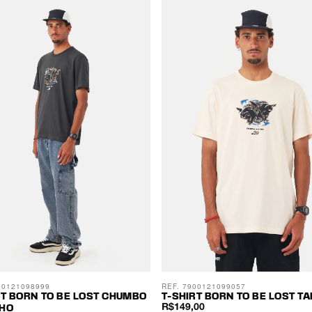
00121098999
REF. 7900121099057
RT BORN TO BE LOST CHUMBO
T-SHIRT BORN TO BE LOST TA
R$149,00
HO