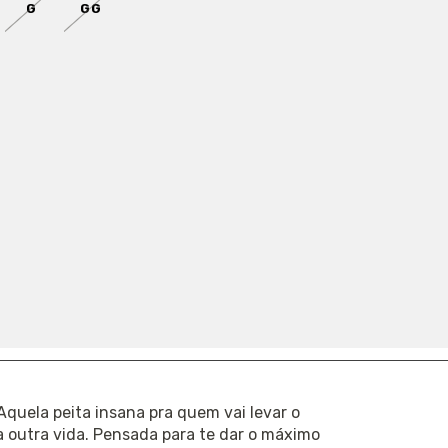
G
GG
 estoque!
 GRÁTIS
EM COMPRAS ACIMA DE
R$ 400
R
1-BBB
Aquela peita insana pra quem vai levar o
a outra vida. Pensada para te dar o máximo