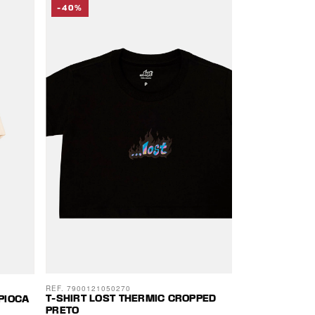
-40%
-50%
REF. 7900121050270
REF. 7900121101
T-SHIRT LOST THERMIC CROPPED
T-SHIRT REST
PIOCA
PRETO
TAPIOCA