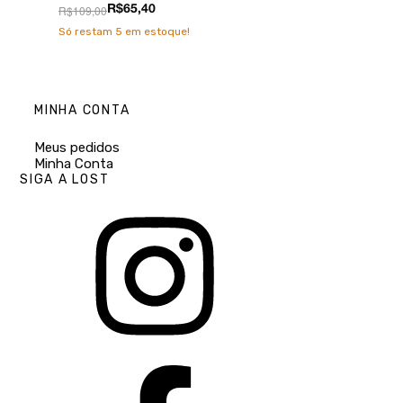
R$109,00
R$199,00
R$65,40
R$99,5
Só restam
5
em estoque!
Só restam
4
em e
MINHA CONTA
Meus pedidos
Minha Conta
SIGA A LOST