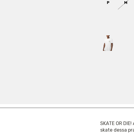
P
M
COR:
BRANCO
Só restam
3
em
FRETE
COMPARTILHA
Ref.: 2242282
SKATE OR DIE! 
skate dessa pr