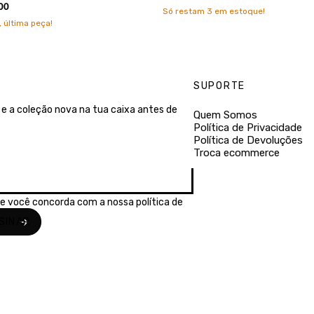
00
Só restam
3
em estoque!
 última peça!
SUPORTE
e a coleção nova na tua caixa antes de
Quem Somos
Política de Privacidade
Política de Devoluções
Troca ecommerce
se você concorda com a nossa
política de