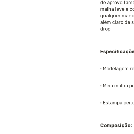
de aproveitame
malha leve e c
qualquer manob
além claro de s
drop.
Especificaçõe
· Modelagem re
· Meia malha p
· Estampa peito
Composição: