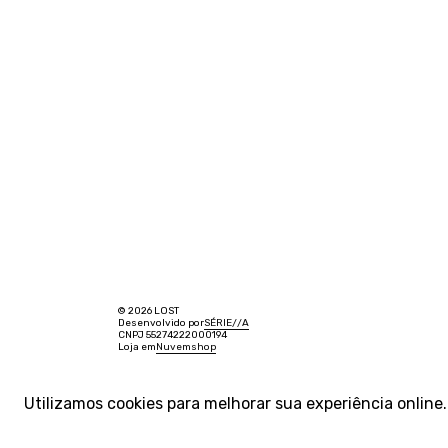
© 2026 LOST
Desenvolvido por
SÉRIE
/
/
A
CNPJ 55274222000194
Loja em
Nuvemshop
Utilizamos cookies para melhorar sua experiência onlin