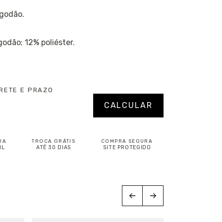
lgodão.
odão; 12% poliéster.
RETE E PRAZO
P:
Alterar CEP
CALCULAR
DA
TROCA GRÁTIS
COMPRA SEGURA
IL
ATÉ 30 DIAS
SITE PROTEGIDO