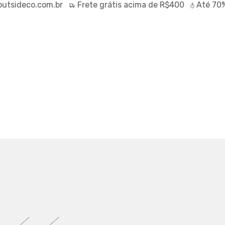
sideco.com.br
Frete
grátis
acima de R$400
Até
70% 
R TIME BRANCO
7117
0
IX (5% off)
RTUAL
TABELA DE MEDIDAS