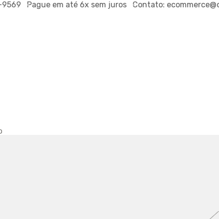
9569
Pague em até
6x sem juros
Contato:
ecommerce@out
O
TSHIRT AI
REF.
790860776
R$189,0
ou
R$179,55
via P
PROVADOR VI
TAMANHO:
P