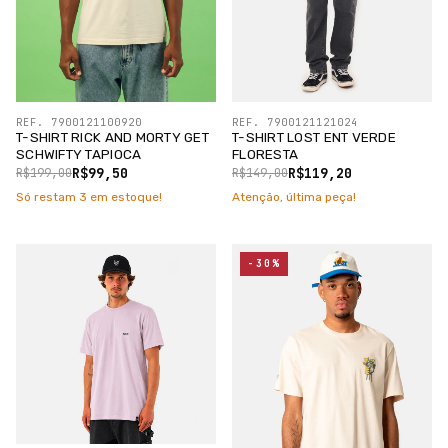
REF. 7900121100920
REF. 7900121121024
T-SHIRT RICK AND MORTY GET
T-SHIRT LOST ENT VERDE
SCHWIFTY TAPIOCA
FLORESTA
R$99,50
R$119,20
R$199,00
R$149,00
Só restam
3
em estoque!
Atenção, última peça!
-30%