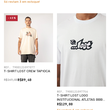
Só restam
3
em estoque!
-40%
REF. 7900121097077
T-SHIRT LOST CREW TAPIOCA
R$89,40
R$149,00
REF. 7900121097756
T-SHIRT LOST LOGO
INSTITUCIONAL ATLETAS BBB
/SILK PRETO
R$129,00