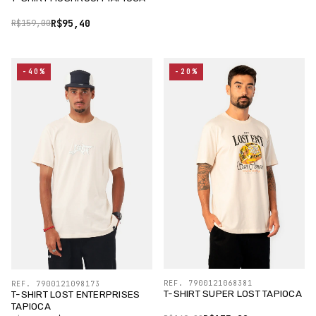
R$95,40
R$159,00
-40%
-20%
REF. 7900121068381
REF. 7900121098173
T-SHIRT SUPER LOST TAPIOCA
T-SHIRT LOST ENTERPRISES
TAPIOCA