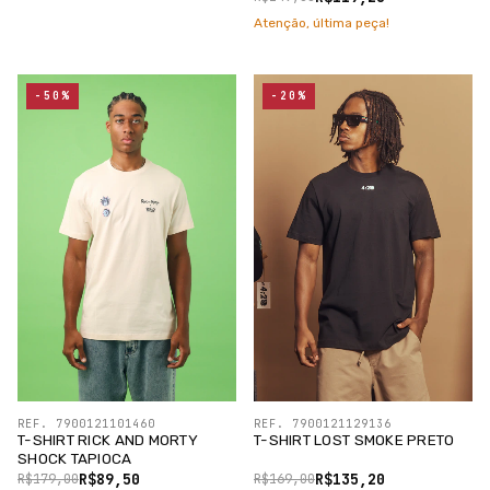
Atenção, última peça!
-50%
-20%
REF. 7900121101460
REF. 7900121129136
T-SHIRT RICK AND MORTY
T-SHIRT LOST SMOKE PRETO
SHOCK TAPIOCA
R$89,50
R$135,20
R$179,00
R$169,00