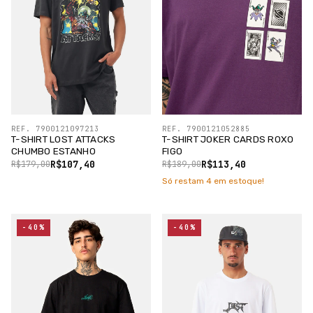
REF. 7900121097213
REF. 7900121052885
T-SHIRT LOST ATTACKS
T-SHIRT JOKER CARDS ROXO
CHUMBO ESTANHO
FIGO
R$107,40
R$113,40
R$179,00
R$189,00
Só restam
4
em estoque!
-40%
-40%