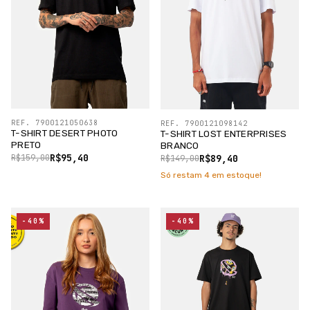
REF. 7900121050638
REF. 7900121098142
T-SHIRT DESERT PHOTO
T-SHIRT LOST ENTERPRISES
PRETO
BRANCO
R$95,40
R$89,40
R$159,00
R$149,00
Só restam
4
em estoque!
-40%
-40%