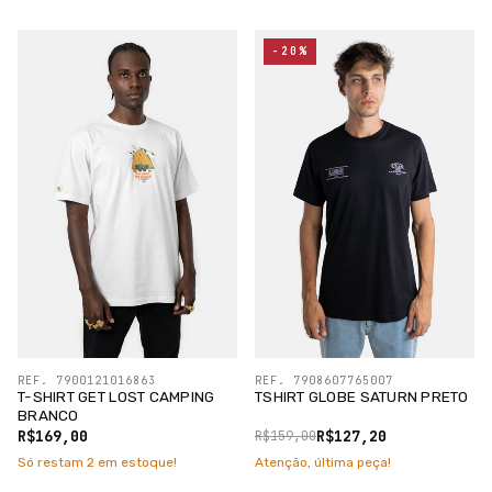
-20%
REF. 7900121016863
REF. 7908607765007
T-SHIRT GET LOST CAMPING
TSHIRT GLOBE SATURN PRETO
BRANCO
R$169,00
R$127,20
R$159,00
Só restam
2
em estoque!
Atenção, última peça!