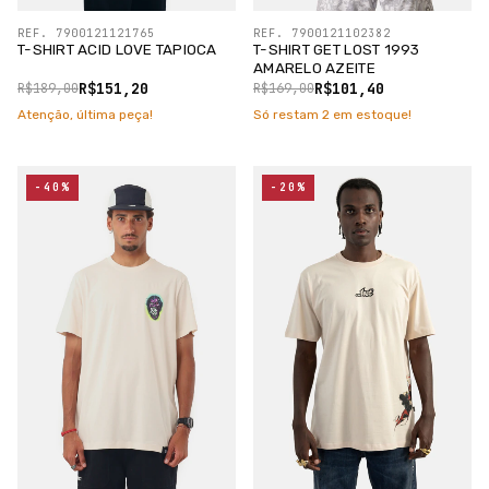
REF. 7900121121765
REF. 7900121102382
T-SHIRT ACID LOVE TAPIOCA
T-SHIRT GET LOST 1993
AMARELO AZEITE
R$151,20
R$101,40
R$189,00
R$169,00
Atenção, última peça!
Só restam
2
em estoque!
-40%
-20%