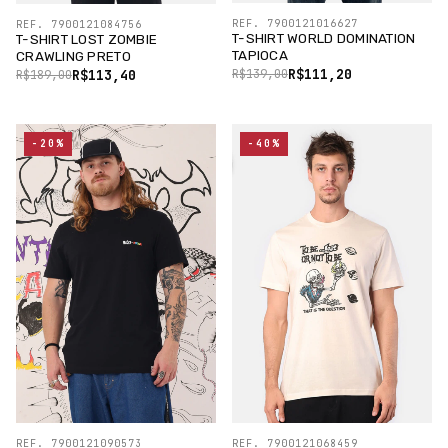
REF. 7900121016627
REF. 7900121084756
T-SHIRT WORLD DOMINATION
T-SHIRT LOST ZOMBIE
TAPIOCA
CRAWLING PRETO
R$111,20
R$113,40
R$139,00
R$189,00
-20%
-40%
REF. 7900121090573
REF. 7900121068459