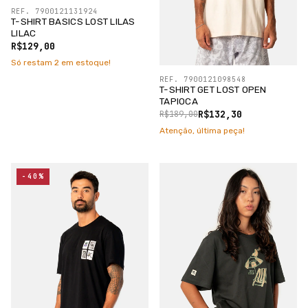
REF. 7900121131924
T-SHIRT BASICS LOST LILAS
LILAC
R$129,00
Só restam
2
em estoque!
REF. 7900121098548
T-SHIRT GET LOST OPEN
TAPIOCA
R$132,30
R$189,00
Atenção, última peça!
-40%