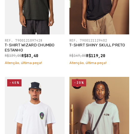
REF. 7900121097428
REF. 7900121129402
T-SHIRT WIZARD CHUMBO
T-SHIRT SHINY SKULL PRETO
ESTANHO
R$83,40
R$119,20
R$139,00
R$149,00
Atenção, última peça!
Atenção, última peça!
-40%
-20%