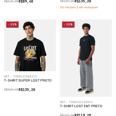
R$135,20
R$89,40
R$169,00
R$149,00
Só restam
2
em estoque!
-20%
-20%
REF. 7900121068312
T-SHIRT SUPER LOST PRETO
R$135,20
R$169,00
REF. 7900121120942
T-SHIRT LOST ENT PRETO
R$119,20
R$149,00