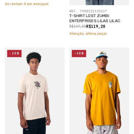
Só restam
3
em estoque!
REF. 7900121122137
T-SHIRT LOST ZUMBI
ENTERPRISES LILAS LILAC
R$119,20
R$149,00
Atenção, última peça!
-20%
-40%