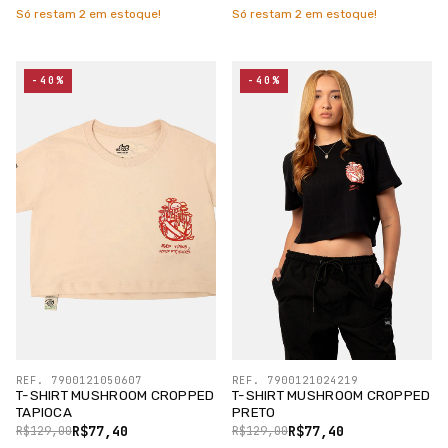
Só restam
2
em estoque!
Só restam
2
em estoque!
-40%
-40%
REF. 7900121050607
REF. 7900121024219
T-SHIRT MUSHROOM CROPPED
T-SHIRT MUSHROOM CROPPED
TAPIOCA
PRETO
R$77,40
R$77,40
R$129,00
R$129,00