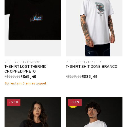
REF. 7900121050270
REF. 7900121038506
T-SHIRT LOST THERMIC
T-SHIRT SHIT DONE BRANCO
CROPPED PRETO
R$65,40
R$83,40
R$109,00
R$139,00
Só restam
5
em estoque!
-50%
-50%