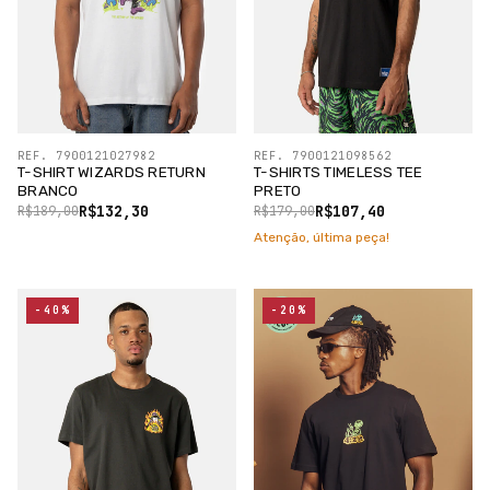
REF. 7900121027982
REF. 7900121098562
T-SHIRT WIZARDS RETURN
T-SHIRTS TIMELESS TEE
BRANCO
PRETO
R$132,30
R$107,40
R$189,00
R$179,00
Atenção, última peça!
-40%
-20%