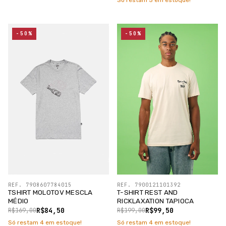
Só restam
5
em estoque!
-50%
-50%
REF. 7908607784015
REF. 7900121101392
TSHIRT MOLOTOV MESCLA
T-SHIRT REST AND
MÉDIO
RICKLAXATION TAPIOCA
R$84,50
R$99,50
R$169,00
R$199,00
Só restam
4
em estoque!
Só restam
4
em estoque!