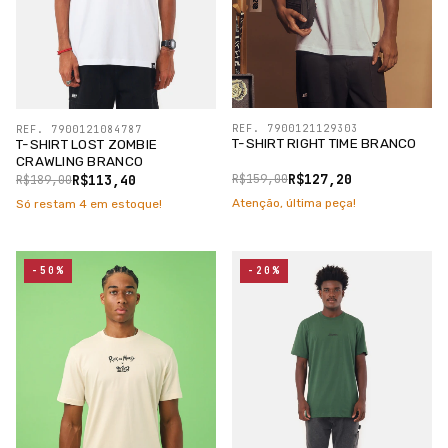
REF. 7900121129303
REF. 7900121084787
T-SHIRT RIGHT TIME BRANCO
T-SHIRT LOST ZOMBIE
CRAWLING BRANCO
R$127,20
R$113,40
R$159,00
R$189,00
Atenção, última peça!
Só restam
4
em estoque!
-50%
-20%