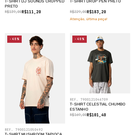
T-SHIRT DJ SOUNDS CROPPED
T-SHIRT DROP PEN PRETO
PRETO
R$111,20
R$183,20
R$139,00
R$229,00
Atenção, última peça!
-40%
-40%
REF. 7900121046709
T-SHIRT CELESTIAL CHUMBO
ESTANHO
R$101,40
R$169,00
REF. 7900121050492
T-SHIRT MUSHROOM TAPIOCA