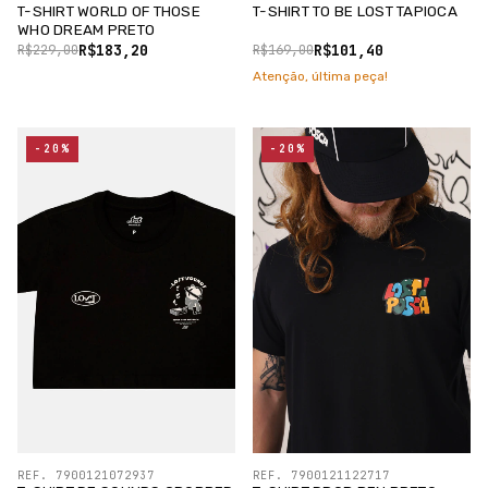
T-SHIRT WORLD OF THOSE
T-SHIRT TO BE LOST TAPIOCA
WHO DREAM PRETO
R$183,20
R$101,40
R$229,00
R$169,00
Atenção, última peça!
-20%
-20%
REF. 7900121072937
REF. 7900121122717