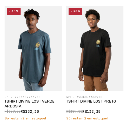
-30%
-30%
REF. 7908607766950
REF. 7908607766912
TSHIRT DIVINE LOST VERDE
TSHIRT DIVINE LOST PRETO
ARDOSIA
R$132,30
R$132,30
R$189,00
R$189,00
Só restam
2
em estoque!
Só restam
2
em estoque!