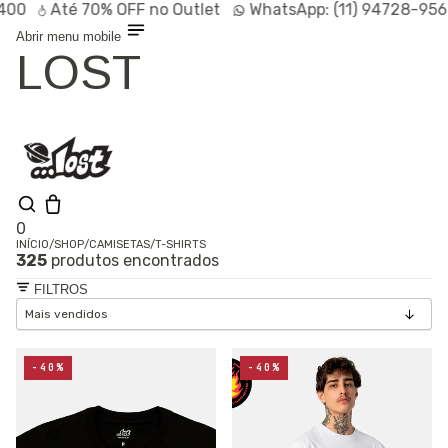
Até
70% OFF
no Outlet
WhatsApp:
(11) 94728-9569
P
Abrir menu mobile
LOST
0
INÍCIO
/
SHOP
/
CAMISETAS
/
T-SHIRTS
325
produtos encontrados
Olá, visitante
Entrar /
FILTROS
Cadastrar
Shop
Lançamentos
HOT
Linhas
-40%
-40%
Especiais
Outlet
SALE