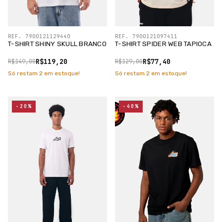
REF. 7900121129440
REF. 7900121097411
T-SHIRT SHINY SKULL BRANCO
T-SHIRT SPIDER WEB TAPIOCA
R$119,20
R$77,40
R$149,00
R$129,00
Só restam
2
em estoque!
Só restam
2
em estoque!
-20%
-40%