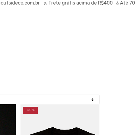
co.com.br
Frete
grátis
acima de R$400
Até
70% OFF
n
-40%