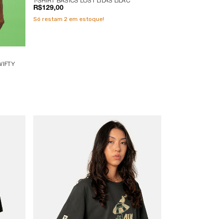
T-SHIRT BASICS LOST LILAS LILAC
R$129,00
Só restam
2
em estoque!
WIFTY