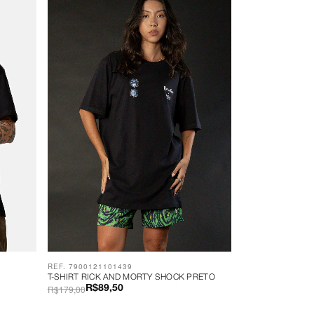
REF. 7900121101439
T-SHIRT RICK AND MORTY SHOCK PRETO
R$179,00
R$89,50