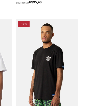
R$159,00
R$95,40
-40%