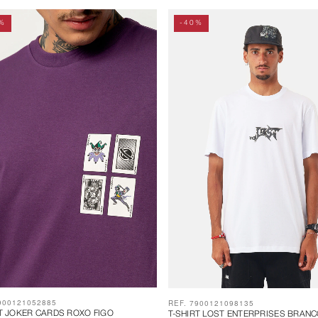
%
-40%
900121052885
REF. 7900121098135
RT JOKER CARDS ROXO FIGO
T-SHIRT LOST ENTERPRISES BRAN