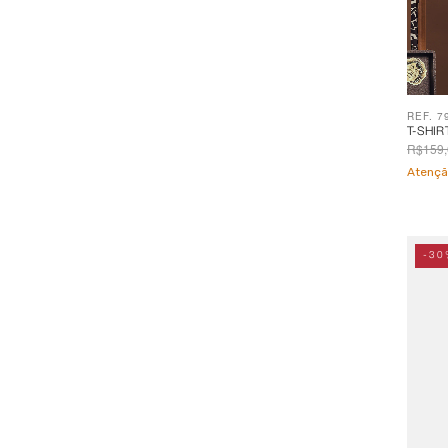
REF. 7
T-SHIR
R$159,
Atençã
-30