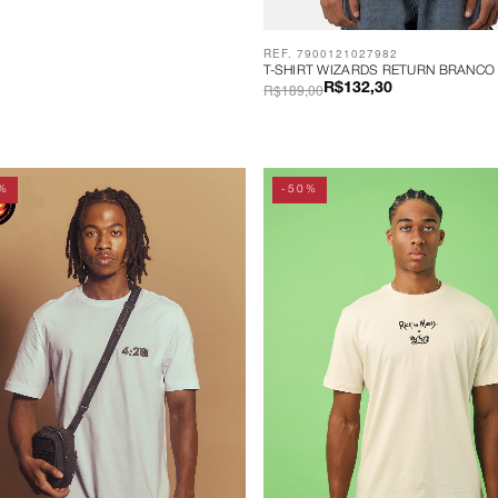
REF. 7900121027982
T-SHIRT WIZARDS RETURN BRANCO
R$189,00
R$132,30
%
-50%