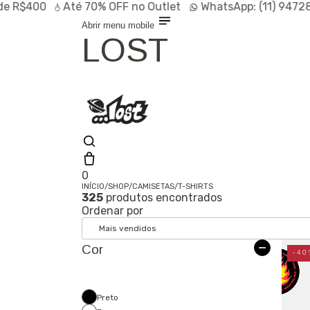
00
Até
70% OFF
no Outlet
WhatsApp:
(11) 94728-9569
Abrir menu mobile
LOST
0
INÍCIO
/
SHOP
/
CAMISETAS
/
T-SHIRTS
325
produtos encontrados
Olá, visitante
Ordenar por
Entrar /
Cadastrar
Shop
Cor
Lançamentos
-40
HOT
Linhas
Especiais
Outlet
SALE
Preto