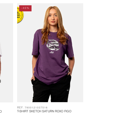
-40%
REF. 7900121037516
T-SHIRT SKETCH SATURN ROXO FIGO
CO