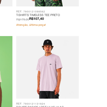
REF. 7900121098562
T-SHIRTS TIMELESS TEE PRETO
R$179,00
R$107,40
Atenção, última peça!
REF. 7900121131924