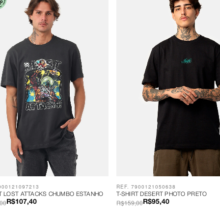
900121097213
REF. 7900121050638
RT LOST ATTACKS CHUMBO ESTANHO
T-SHIRT DESERT PHOTO PRETO
00
R$159,00
R$107,40
R$95,40