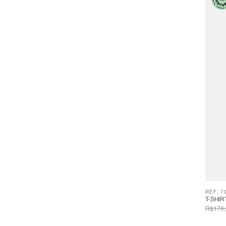
REF. 7
T-SHI
R$179,