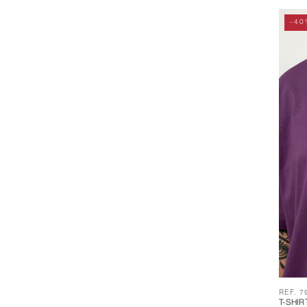
-40
REF. 7
T-SHI