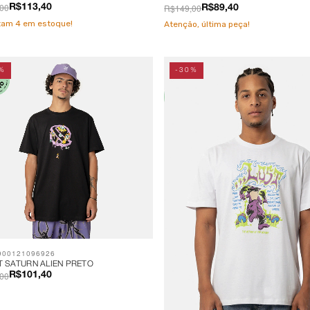
00
R$149,00
R$113,40
R$89,40
stam
4
em estoque!
Atenção, última peça!
%
-30%
900121096926
T SATURN ALIEN PRETO
00
R$101,40