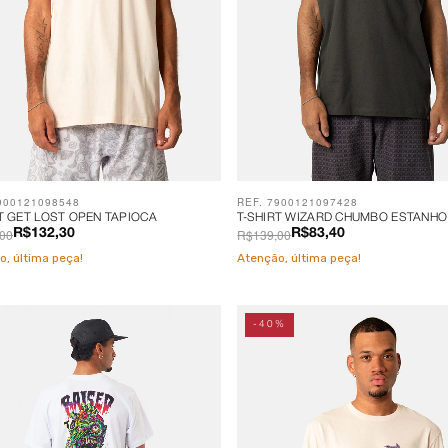
900121098548
REF. 7900121097428
T GET LOST OPEN TAPIOCA
T-SHIRT WIZARD CHUMBO ESTANHO
00
R$139,00
R$132,30
R$83,40
o, última peça!
Atenção, última peça!
-40%