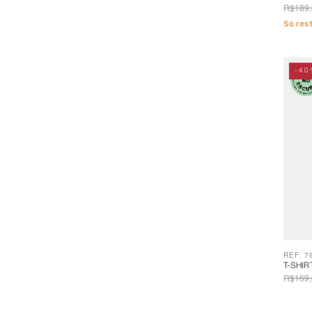
R$189,
Só re
-40
REF. 7
T-SHIR
R$169,