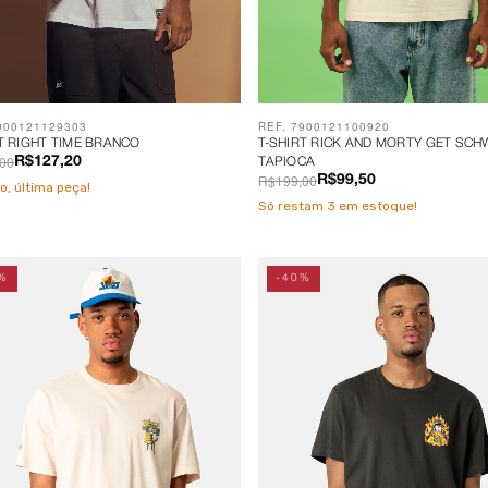
900121129303
REF. 7900121100920
T RIGHT TIME BRANCO
T-SHIRT RICK AND MORTY GET SCH
00
R$127,20
TAPIOCA
R$199,00
R$99,50
o, última peça!
Só restam
3
em estoque!
%
-40%