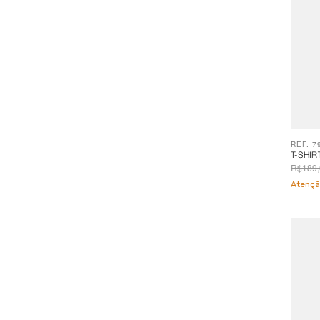
REF. 7
T-SHIR
R$189,
Atençã