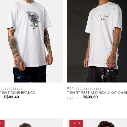
900121038506
REF. 7900121101361
RT SHIT DONE BRANCO
T-SHIRT REST AND RICKLAXATION 
00
R$199,00
R$83,40
R$99,50
%
-40%