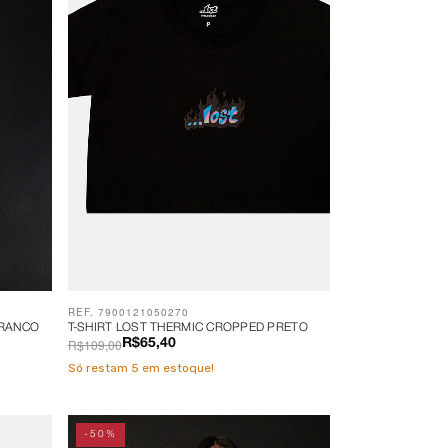
REF. 7900121050270
BRANCO
T-SHIRT LOST THERMIC CROPPED PRETO
R$109,00
R$65,40
Só restam
5
em estoque!
-50%