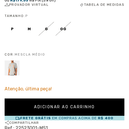
ou
R$179,55
via PIX (5% off)
PROVADOR VIRTUAL
TABELA DE MEDIDAS
TAMANHO:
P
P
M
G
GG
COR:
MESCLA MÉDIO
Atenção, última peça!
FRETE GRÁTIS
EM COMPRAS ACIMA DE
R$ 400
COMPARTILHAR
Ref.: 22523001-MS1