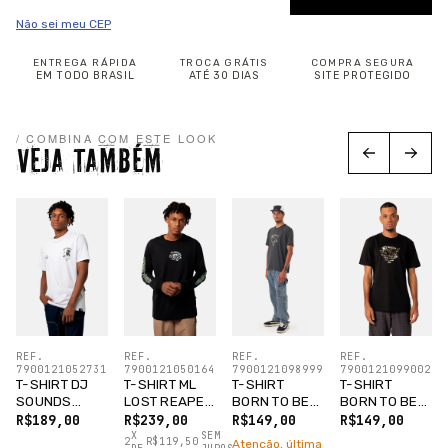
Não sei meu CEP
ENTREGA RÁPIDA
TROCA GRÁTIS
COMPRA SEGURA
EM TODO BRASIL
ATÉ 30 DIAS
SITE PROTEGIDO
/ COMBINA COM ESTE LOOK
VEJA TAMBÉM
REF.
REF.
REF.
REF.
7900121052731
7900121050164
7900121099002
7900121098999
T-SHIRT DJ
T-SHIRT ML
T-SHIRT
T-SHIRT
SOUNDS
LOST REAPER
BORN TO BE
BORN TO BE
BRANCO
PRETO
LOST PRETO
LOST
R$189,00
R$239,00
R$149,00
R$149,00
CHUMBO
X
SEM
2
R$119,50
Atenção, última