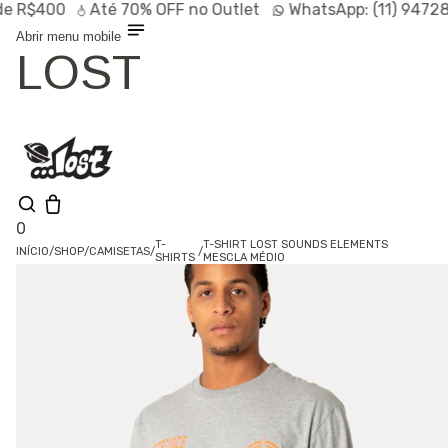
$400
Até
70% OFF
no Outlet
WhatsApp:
(11) 94728-95
Abrir menu mobile
LOST
0
T-
T-SHIRT LOST SOUNDS ELEMENTS
INÍCIO
/
SHOP
/
CAMISETAS
/
/
SHIRTS
MESCLA MÉDIO
Shop
Lançamentos
HOT
Linhas
Especiais
Outlet
SALE