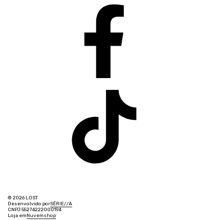
© 2026 LOST
Desenvolvido por
SÉRIE
/
/
A
CNPJ 55274222000194
Loja em
Nuvemshop