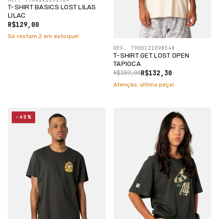
T-SHIRT BASICS LOST LILAS
LILAC
R$129,00
Só restam
2
em estoque!
REF. 7900121098548
T-SHIRT GET LOST OPEN
TAPIOCA
R$132,30
R$189,00
Atenção, última peça!
-40%