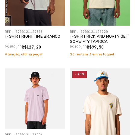
REF. 7900121129303
REF. 7900121100920
T-SHIRT RIGHT TIME BRANCO
T-SHIRT RICK AND MORTY GET
SCHWIFTY TAPIOCA
R$127,20
R$99,50
R$159,00
R$199,00
Atenção, última peça!
Só restam
3
em estoque!
-30%
REF. 7900121131924