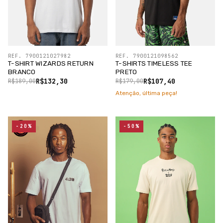
REF. 7900121027982
REF. 7900121098562
T-SHIRT WIZARDS RETURN
T-SHIRTS TIMELESS TEE
BRANCO
PRETO
R$132,30
R$107,40
R$189,00
R$179,00
Atenção, última peça!
-20%
-50%