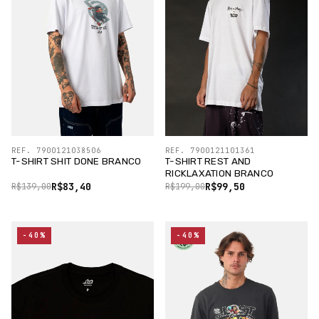
REF. 7900121038506
REF. 7900121101361
T-SHIRT SHIT DONE BRANCO
T-SHIRT REST AND
RICKLAXATION BRANCO
R$83,40
R$99,50
R$139,00
R$199,00
-40%
-40%