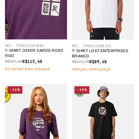
REF. 7900121052885
REF. 7900121098135
T-SHIRT JOKER CARDS ROXO
T-SHIRT LOST ENTERPRISES
FIGO
BRANCO
R$113,40
R$89,40
R$189,00
R$149,00
Só restam
4
em estoque!
Atenção, última peça!
-40%
-40%