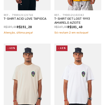
REF. 7900121121765
REF. 7900121102382
T-SHIRT ACID LOVE TAPIOCA
T-SHIRT GET LOST 1993
AMARELO AZEITE
R$151,20
R$101,40
R$189,00
R$169,00
Atenção, última peça!
Só restam
2
em estoque!
-40%
-40%