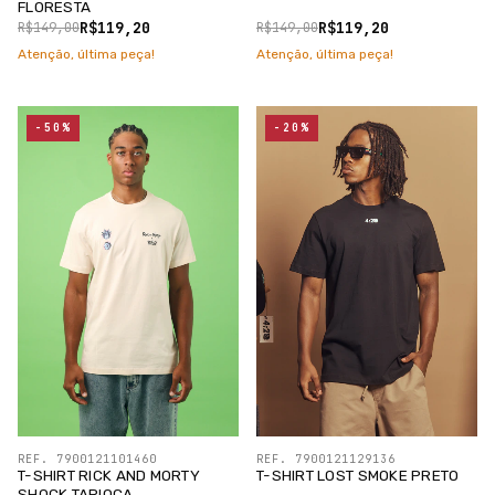
FLORESTA
R$119,20
R$119,20
R$149,00
R$149,00
Atenção, última peça!
Atenção, última peça!
-50%
-20%
REF. 7900121101460
REF. 7900121129136
T-SHIRT RICK AND MORTY
T-SHIRT LOST SMOKE PRETO
SHOCK TAPIOCA