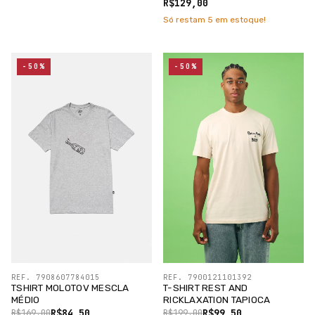
/SILK PRETO
R$129,00
Só restam
5
em estoque!
-50%
-50%
REF. 7908607784015
REF. 7900121101392
TSHIRT MOLOTOV MESCLA
T-SHIRT REST AND
MÉDIO
RICKLAXATION TAPIOCA
R$84,50
R$99,50
R$169,00
R$199,00