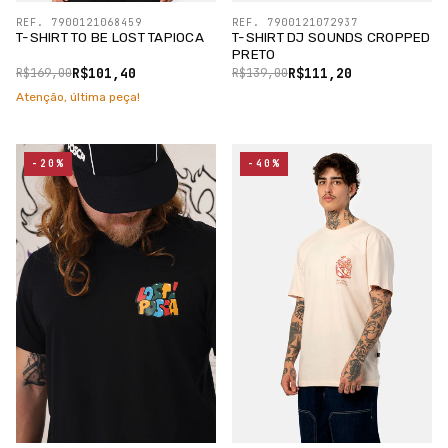
REF. 7900121068459
REF. 7900121072937
T-SHIRT TO BE LOST TAPIOCA
T-SHIRT DJ SOUNDS CROPPED
PRETO
R$101,40
R$111,20
R$169,00
R$139,00
Atenção, última peça!
-20%
-40%