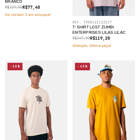
BRANCO
R$77,40
R$129,00
Só restam
3
em estoque!
REF. 7900121122137
T-SHIRT LOST ZUMBI
ENTERPRISES LILAS LILAC
R$119,20
R$149,00
Atenção, última peça!
-20%
-40%