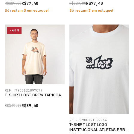
R$77,40
R$77,40
R$129,00
R$129,00
Só restam
3
em estoque!
Só restam
3
em estoque!
-40%
REF. 7900121097077
T-SHIRT LOST CREW TAPIOCA
R$89,40
R$149,00
REF. 7900121097756
T-SHIRT LOST LOGO
INSTITUCIONAL ATLETAS BBB