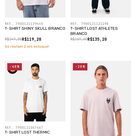
REF. 7900121129440
REF. 7900121122298
T-SHIRT SHINY SKULL BRANCO
T-SHIRT LOST ATHLETES
BRANCO
R$119,20
R$135,20
R$149,00
R$169,00
Só restam
2
em estoque!
-40%
-20%
REF. 7900121067667
T-SHIRT LOST THERMIC