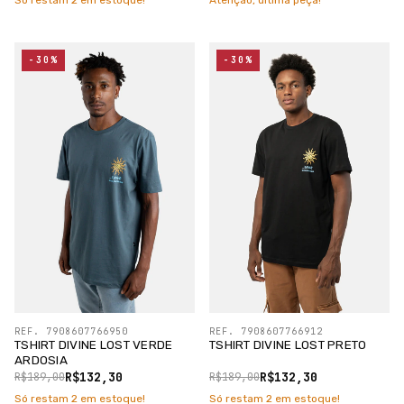
Só restam
2
em estoque!
Atenção, última peça!
-30%
-30%
REF. 7908607766950
REF. 7908607766912
TSHIRT DIVINE LOST VERDE
TSHIRT DIVINE LOST PRETO
ARDOSIA
R$132,30
R$132,30
R$189,00
R$189,00
Só restam
2
em estoque!
Só restam
2
em estoque!