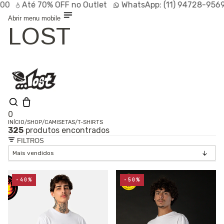
Até
70% OFF
no Outlet
WhatsApp:
(11) 94728-9569
P
Abrir menu mobile
LOST
0
INÍCIO
/
SHOP
/
CAMISETAS
/
T-SHIRTS
325
produtos encontrados
Shop
FILTROS
Lançamentos
HOT
Linhas
Especiais
Outlet
SALE
-40%
-50%