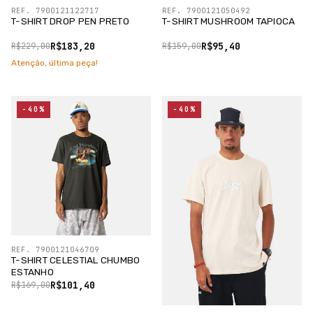
REF. 7900121122717
REF. 7900121050492
T-SHIRT DROP PEN PRETO
T-SHIRT MUSHROOM TAPIOCA
R$183,20
R$95,40
R$229,00
R$159,00
Atenção, última peça!
-40%
-40%
REF. 7900121046709
T-SHIRT CELESTIAL CHUMBO
ESTANHO
R$101,40
R$169,00