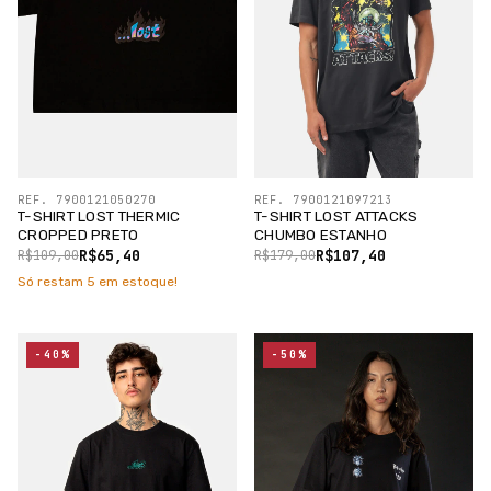
REF. 7900121050270
REF. 7900121097213
T-SHIRT LOST THERMIC
T-SHIRT LOST ATTACKS
CROPPED PRETO
CHUMBO ESTANHO
R$65,40
R$107,40
R$109,00
R$179,00
Só restam
5
em estoque!
-40%
-50%