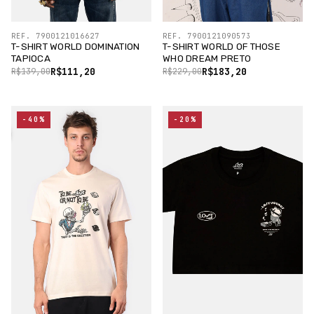
REF. 7900121016627
REF. 7900121090573
T-SHIRT WORLD DOMINATION
T-SHIRT WORLD OF THOSE
TAPIOCA
WHO DREAM PRETO
R$111,20
R$183,20
R$139,00
R$229,00
-40%
-20%