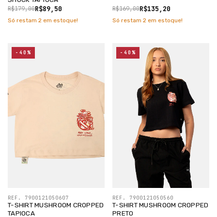
R$89,50
R$135,20
R$179,00
R$169,00
Só restam
2
em estoque!
Só restam
2
em estoque!
-40%
-40%
REF. 7900121050607
REF. 7900121050560
T-SHIRT MUSHROOM CROPPED
T-SHIRT MUSHROOM CROPPED
TAPIOCA
PRETO