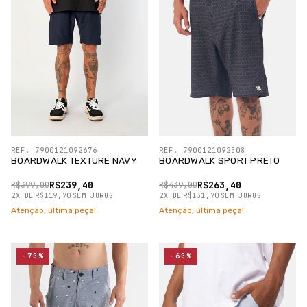
REF. 7900121092676
REF. 7900121092508
BOARDWALK TEXTURE NAVY
BOARDWALK SPORT PRETO
R$239,40
R$263,40
R$399,00
R$439,00
2
X
DE
R$119,70
SEM JUROS
2
X
DE
R$131,70
SEM JUROS
Atenção, última peça!
Atenção, última peça!
-70%
-60%