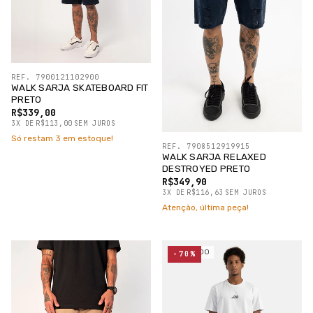
REF. 7900121102900
WALK SARJA SKATEBOARD FIT
PRETO
R$339,00
3
X
DE
R$113,00
SEM JUROS
Só restam
3
em estoque!
REF. 7908512919915
WALK SARJA RELAXED
DESTROYED PRETO
R$349,90
3
X
DE
R$116,63
SEM JUROS
Atenção, última peça!
ESGOTADO
-70%