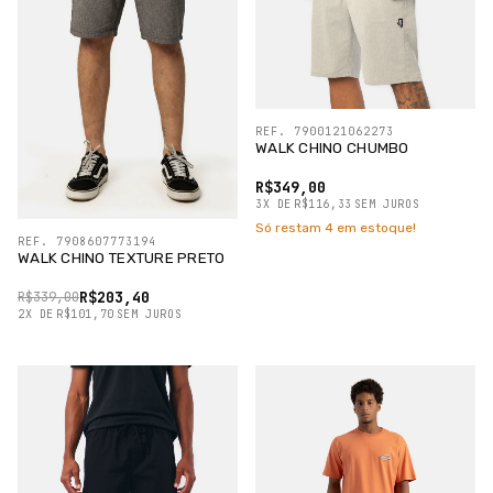
REF. 7900121062273
WALK CHINO CHUMBO
R$349,00
3
X
DE
R$116,33
SEM JUROS
Só restam
4
em estoque!
REF. 7908607773194
WALK CHINO TEXTURE PRETO
R$203,40
R$339,00
2
X
DE
R$101,70
SEM JUROS