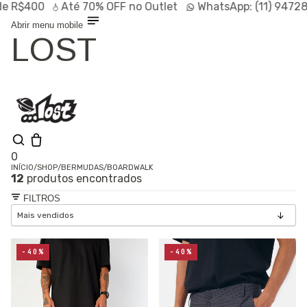
400
Até
70% OFF
no Outlet
WhatsApp:
(11) 94728-956
Abrir menu mobile
LOST
0
INÍCIO
/
SHOP
/
BERMUDAS
/
BOARDWALK
12
produtos encontrados
Olá, visitante
Entrar /
FILTROS
Cadastrar
Shop
Lançamentos
HOT
Linhas
-40%
-40%
Especiais
Outlet
SALE