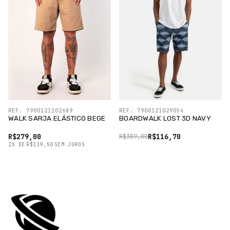
REF. 7900121102689
REF. 7900121029054
WALK SARJA ELÁSTICO BEGE
BOARDWALK LOST 3D NAVY
R$279,00
R$116,70
R$389,00
2
X
DE
R$139,50
SEM JUROS