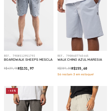
REF. 7908512951793
REF. 7908607765465
BOARDWALK SHEEPS MESCLA
WALK CHINO AZUL MARESIA
R$131,97
R$155,60
R$439,90
R$389,00
Só restam
3
em estoque!
-40%