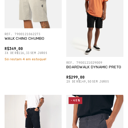
REF. 7900121062273
WALK CHINO CHUMBO
R$349,00
3
X
DE
R$116,33
SEM JUROS
Só restam
4
em estoque!
REF. 7900121029009
BOARDWALK DYNAMIC PRETO
R$299,00
2
X
DE
R$149,50
SEM JUROS
-40%