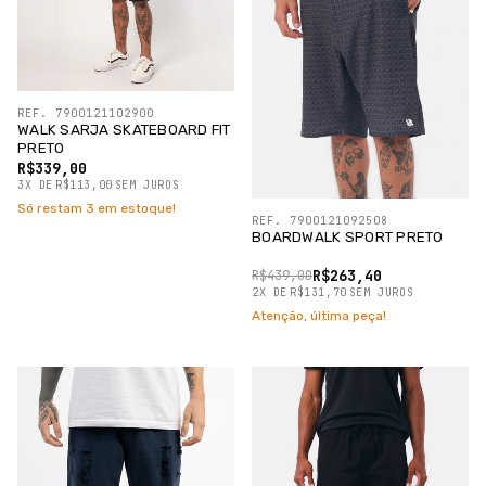
REF. 7900121102900
WALK SARJA SKATEBOARD FIT
PRETO
R$339,00
3
X
DE
R$113,00
SEM JUROS
Só restam
3
em estoque!
REF. 7900121092508
BOARDWALK SPORT PRETO
R$263,40
R$439,00
2
X
DE
R$131,70
SEM JUROS
Atenção, última peça!