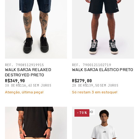
REF. 7908512919915
REF. 7900121102719
WALK SARJA RELAXED
WALK SARJA ELÁSTICO PRETO
DESTROYED PRETO
R$349,90
R$279,00
3
X
DE
R$116,63
SEM JUROS
2
X
DE
R$139,50
SEM JUROS
Atenção, última peça!
Só restam
3
em estoque!
ESGOTADO
-70%