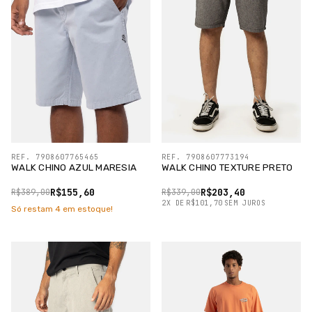
REF. 7908607765465
REF. 7908607773194
WALK CHINO AZUL MARESIA
WALK CHINO TEXTURE PRETO
R$155,60
R$203,40
R$389,00
R$339,00
2
X
DE
R$101,70
SEM JUROS
Só restam
4
em estoque!