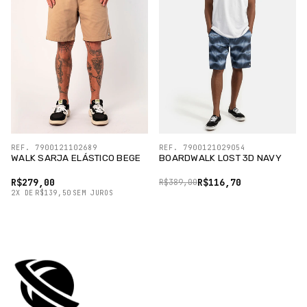
REF. 7900121102689
REF. 7900121029054
WALK SARJA ELÁSTICO BEGE
BOARDWALK LOST 3D NAVY
R$279,00
R$116,70
R$389,00
2
X
DE
R$139,50
SEM JUROS