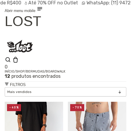
$400
Até
70% OFF
no Outlet
WhatsApp:
(11) 94728-95
Abrir menu mobile
LOST
0
INÍCIO
/
SHOP
/
BERMUDAS
/
BOARDWALK
12
produtos encontrados
Olá, visitante
Entrar /
FILTROS
Cadastrar
Shop
Lançamentos
HOT
Linhas
-40%
-70%
Especiais
Outlet
SALE