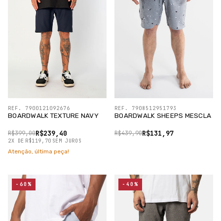
REF. 7900121092676
REF. 7908512951793
BOARDWALK TEXTURE NAVY
BOARDWALK SHEEPS MESCLA
R$239,40
R$131,97
R$399,00
R$439,90
2
X
DE
R$119,70
SEM JUROS
Atenção, última peça!
-60%
-40%