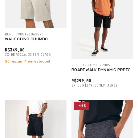
REF. 7900121062273
WALK CHINO CHUMBO
R$349,00
3
X
DE
R$116,33
SEM JUROS
Só restam
4
em estoque!
REF. 7900121029009
BOARDWALK DYNAMIC PRETO
R$299,00
2
X
DE
R$149,50
SEM JUROS
-40%