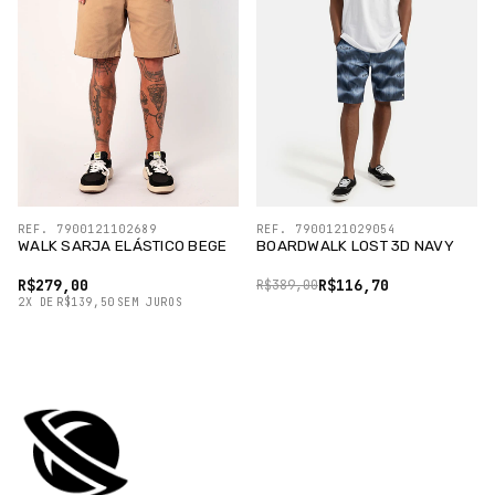
REF. 7900121102689
REF. 7900121029054
WALK SARJA ELÁSTICO BEGE
BOARDWALK LOST 3D NAVY
R$279,00
R$116,70
R$389,00
2
X
DE
R$139,50
SEM JUROS