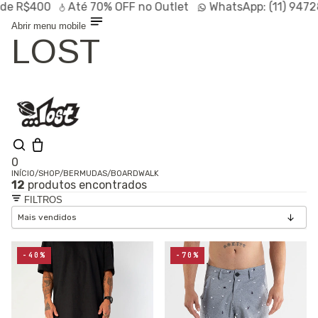
$400
Até
70% OFF
no Outlet
WhatsApp:
(11) 94728-95
Abrir menu mobile
LOST
0
INÍCIO
/
SHOP
/
BERMUDAS
/
BOARDWALK
12
produtos encontrados
Shop
FILTROS
Lançamentos
HOT
Linhas
Especiais
Outlet
SALE
-40%
-70%