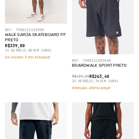
REF. 7900121102900
WALK SARJA SKATEBOARD FIT
PRETO
R$339,00
3
X
DE
R$113,00
SEM JUROS
Só restam
3
em estoque!
REF. 7900121092508
BOARDWALK SPORT PRETO
R$263,40
R$439,00
2
X
DE
R$131,70
SEM JUROS
Atenção, última peça!