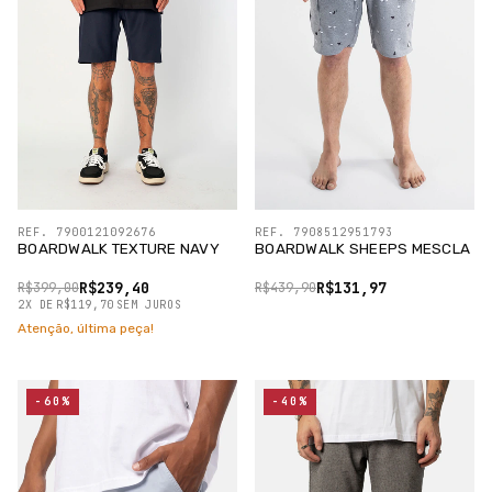
REF. 7900121092676
REF. 7908512951793
BOARDWALK TEXTURE NAVY
BOARDWALK SHEEPS MESCLA
R$239,40
R$131,97
R$399,00
R$439,90
2
X
DE
R$119,70
SEM JUROS
Atenção, última peça!
-60%
-40%