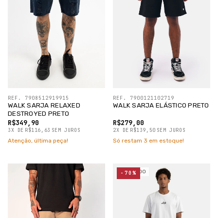
REF. 7908512919915
REF. 7900121102719
WALK SARJA RELAXED
WALK SARJA ELÁSTICO PRETO
DESTROYED PRETO
R$349,90
R$279,00
3
X
DE
R$116,63
SEM JUROS
2
X
DE
R$139,50
SEM JUROS
Atenção, última peça!
Só restam
3
em estoque!
ESGOTADO
-70%