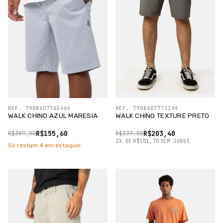
REF. 7908607765465
REF. 7908607773194
WALK CHINO AZUL MARESIA
WALK CHINO TEXTURE PRETO
R$155,60
R$203,40
R$389,00
R$339,00
2
X
DE
R$101,70
SEM JUROS
Só restam
4
em estoque!